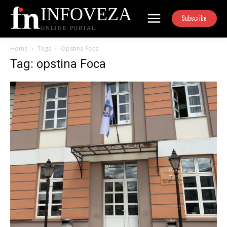
INFOVEZA
Subscribe
ONLINE PORTAL
Home
Tags
Opstina Foca
Tag: opstina Foca