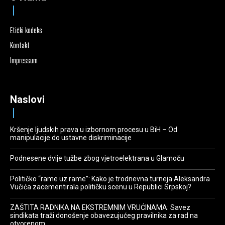
Etički kodeks
Kontakt
Impressum
Naslovi
Kršenje ljudskih prava u izbornom procesu u BiH – Od
manipulacije do ustavne diskriminacije
Podnesene dvije tužbe zbog vjetroelektrana u Glamoču
Političko “rame uz rame”: Kako je trodnevna turneja Aleksandra
Vučića zacementirala političku scenu u Republici Srpskoj?
ZAŠTITA RADNIKA NA EKSTREMNIM VRUĆINAMA: Savez
sindikata traži donošenje obavezujućeg pravilnika za rad na
otvorenom