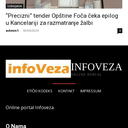
Izdvojene
“Precizni” tender Opštine Foča čeka epilog
u Kancelariji za razmatranje žalbi
admin1
-
18/04/2024
0
INFOVEZA
ONLINE PORTAL
ETIČKI KODEKS
KONTAKT
IMPRESSUM
Online portal Infoveza
O Nama