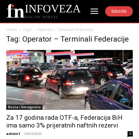
INFOVEZA
Subscribe
ONLINE PORTAL
Home
Tags
Operator – Terminali Federacije
Tag: Operator – Terminali Federacije
Bosna i Hercegovina
Za 17 godina rada OTF-a, Federacija BiH
ima samo 3% prijeratnih naftnih rezervi
admin1
-
04/03/2022
0