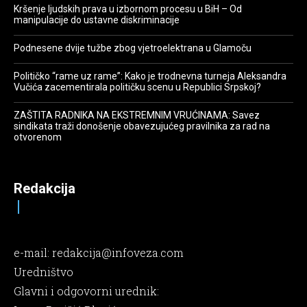
Kršenje ljudskih prava u izbornom procesu u BiH – Od
manipulacije do ustavne diskriminacije
Podnesene dvije tužbe zbog vjetroelektrana u Glamoču
Političko “rame uz rame”: Kako je trodnevna turneja Aleksandra
Vučića zacementirala političku scenu u Republici Srpskoj?
ZAŠTITA RADNIKA NA EKSTREMNIM VRUĆINAMA: Savez
sindikata traži donošenje obavezujućeg pravilnika za rad na
otvorenom
Redakcija
e-mail:
redakcija@infoveza.com
Uredništvo
Glavni i odgovorni urednik: