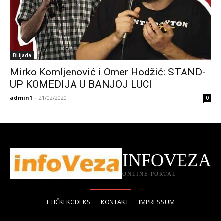
BLijada
Mirko Komljenović i Omer Hodžić: STAND-
UP KOMEDIJA U BANJOJ LUCI
admin1
-
21/02/2020
0
INFOVEZA
ONLINE PORTAL
ETIČKI KODEKS
KONTAKT
IMPRESSUM