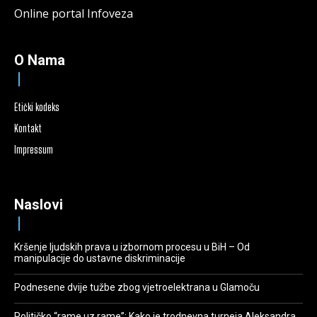
Online portal Infoveza
O Nama
Etički kodeks
Kontakt
Impressum
Naslovi
Kršenje ljudskih prava u izbornom procesu u BiH – Od
manipulacije do ustavne diskriminacije
Podnesene dvije tužbe zbog vjetroelektrana u Glamoču
Političko “rame uz rame”: Kako je trodnevna turneja Aleksandra