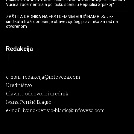
Vučića zacementirala političku scenu u Republici Srpskoj?
ZAŠTITA RADNIKA NA EKSTREMNIM VRUĆINAMA: Savez
sindikata traži donošenje obavezujućeg pravilnika za rad na
otvorenom
Redakcija
e-mail:
redakcija@infoveza.com
Uredništvo
Glavni i odgovorni urednik:
Ivana Perišić Blagić
e-mail:
ivana-perisic-blagic@infoveza.com