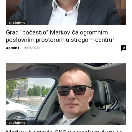
Istražujemo
Grad “počastio” Markovića ogromnim
poslovnim prostorom u strogom centru!
admin1
-
15/05/2020
0
Istražujemo