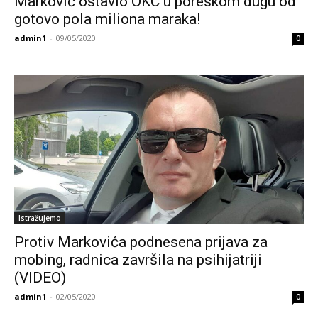
Marković ostavio OKC u poreskom dugu od
gotovo pola miliona maraka!
admin1
-
09/05/2020
0
Istražujemo
Protiv Markovića podnesena prijava za
mobing, radnica završila na psihijatriji
(VIDEO)
admin1
-
02/05/2020
0