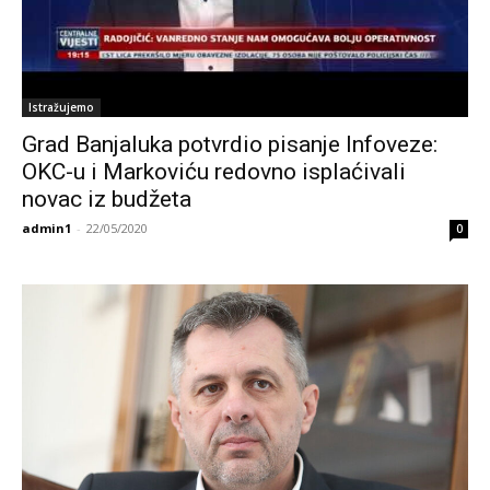
Istražujemo
Grad Banjaluka potvrdio pisanje Infoveze:
OKC-u i Markoviću redovno isplaćivali
novac iz budžeta
admin1
-
22/05/2020
0