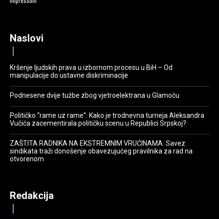
Impressum
Naslovi
Kršenje ljudskih prava u izbornom procesu u BiH – Od
manipulacije do ustavne diskriminacije
Podnesene dvije tužbe zbog vjetroelektrana u Glamoču
Političko “rame uz rame”: Kako je trodnevna turneja Aleksandra
Vučića zacementirala političku scenu u Republici Srpskoj?
ZAŠTITA RADNIKA NA EKSTREMNIM VRUĆINAMA: Savez
sindikata traži donošenje obavezujućeg pravilnika za rad na
otvorenom
Redakcija