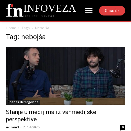
INFOVEZA
Subscribe
ONLINE PORTAL
Home
Tags
Nebojša
Tag: nebojša
Bosna i Hercegovina
Stanje u medijima iz vanmedijske
perspektive
admin1
-
23/04/2025
0