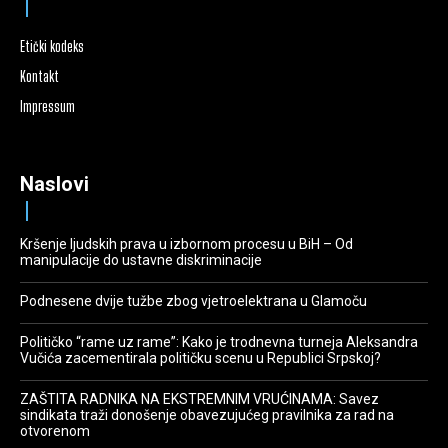
Etički kodeks
Kontakt
Impressum
Naslovi
Kršenje ljudskih prava u izbornom procesu u BiH – Od
manipulacije do ustavne diskriminacije
Podnesene dvije tužbe zbog vjetroelektrana u Glamoču
Političko “rame uz rame”: Kako je trodnevna turneja Aleksandra
Vučića zacementirala političku scenu u Republici Srpskoj?
ZAŠTITA RADNIKA NA EKSTREMNIM VRUĆINAMA: Savez
sindikata traži donošenje obavezujućeg pravilnika za rad na
otvorenom