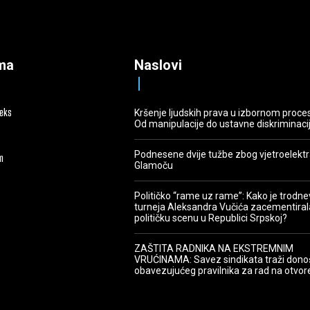
ma
Naslovi
deks
Kršenje ljudskih prava u izbornom proce
Od manipulacije do ustavne diskriminaci
Podnesene dvije tužbe zbog vjetroelekt
m
Glamoču
Političko “rame uz rame”: Kako je trodn
turneja Aleksandra Vučića zacementiral
političku scenu u Republici Srpskoj?
ZAŠTITA RADNIKA NA EKSTREMNIM
VRUĆINAMA: Savez sindikata traži dono
obavezujućeg pravilnika za rad na otvo