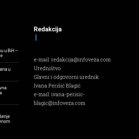
Redakcija
su u BiH –
je
e-mail:
redakcija@infoveza.com
Uredništvo
rana u
Glavni i odgovorni urednik:
Ivana Perišić Blagić
evna
a
e-mail:
ivana-perisic-
blagic@infoveza.com
šenje
renom