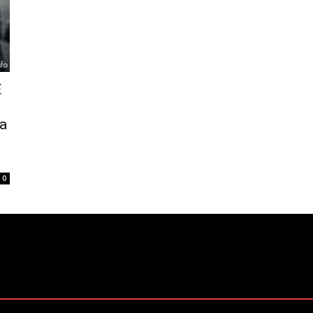
E
sa
0