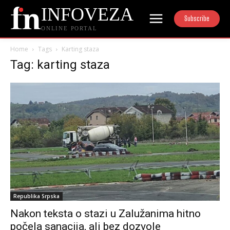
INFOVEZA
Subscribe
ONLINE PORTAL
Home
Tags
Karting staza
Tag: karting staza
Republika Srpska
Nakon teksta o stazi u Zalužanima hitno
počela sanacija, ali bez dozvole