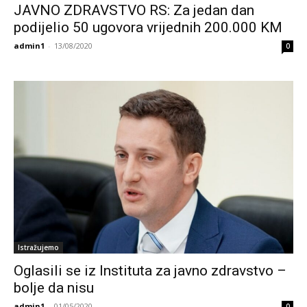
JAVNO ZDRAVSTVO RS: Za jedan dan
podijelio 50 ugovora vrijednih 200.000 KM
admin1
-
13/08/2020
0
Istražujemo
Oglasili se iz Instituta za javno zdravstvo –
bolje da nisu
admin1
-
01/05/2020
0