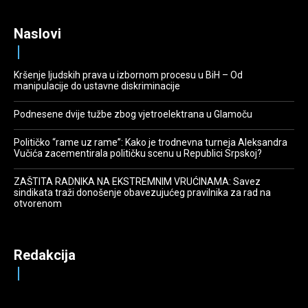
Naslovi
Kršenje ljudskih prava u izbornom procesu u BiH – Od
manipulacije do ustavne diskriminacije
Podnesene dvije tužbe zbog vjetroelektrana u Glamoču
Političko “rame uz rame”: Kako je trodnevna turneja Aleksandra
Vučića zacementirala političku scenu u Republici Srpskoj?
ZAŠTITA RADNIKA NA EKSTREMNIM VRUĆINAMA: Savez
sindikata traži donošenje obavezujućeg pravilnika za rad na
otvorenom
Redakcija