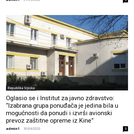
Republika Srpska
Oglasio se i Institut za javno zdravstvo:
“Izabrana grupa ponuđača je jedina bila u
mogućnosti da ponudi i izvrši avionski
prevoz zaštitne opreme iz Kine”
admin1
-
30/04/2020
0