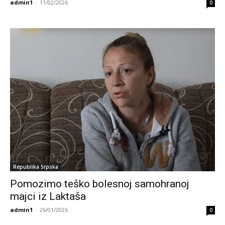
admin1
-
11/02/2026
0
Republika Srpska
Pomozimo teško bolesnoj samohranoj
majci iz Laktaša
admin1
-
26/01/2026
0