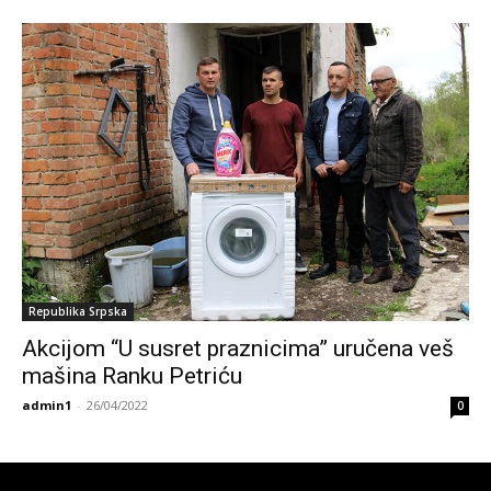
Republika Srpska
Akcijom “U susret praznicima” uručena veš
mašina Ranku Petriću
admin1
-
26/04/2022
0