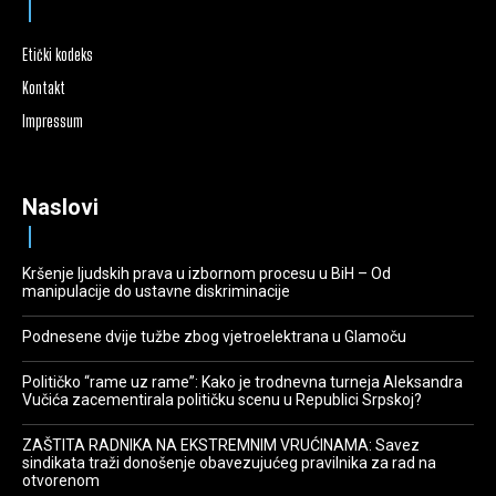
Etički kodeks
Kontakt
Impressum
Naslovi
Kršenje ljudskih prava u izbornom procesu u BiH – Od
manipulacije do ustavne diskriminacije
Podnesene dvije tužbe zbog vjetroelektrana u Glamoču
Političko “rame uz rame”: Kako je trodnevna turneja Aleksandra
Vučića zacementirala političku scenu u Republici Srpskoj?
ZAŠTITA RADNIKA NA EKSTREMNIM VRUĆINAMA: Savez
sindikata traži donošenje obavezujućeg pravilnika za rad na
otvorenom