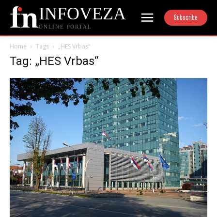
INFOVEZA
Subscribe
ONLINE PORTAL
Home
Tags
„HES Vrbas“
Tag: „HES Vrbas“