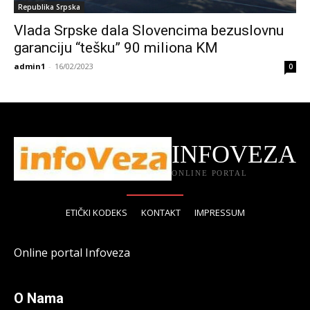
Republika Srpska
Vlada Srpske dala Slovencima bezuslovnu
garanciju “tešku” 90 miliona KM
admin1
-
16/02/2023
0
INFOVEZA
ONLINE PORTAL
ETIČKI KODEKS
KONTAKT
IMPRESSUM
Online portal Infoveza
O Nama