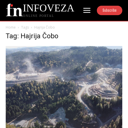
INFOVEZA
Subscribe
ONLINE PORTAL
Home
Tags
Hajrija Čobo
Tag: Hajrija Čobo