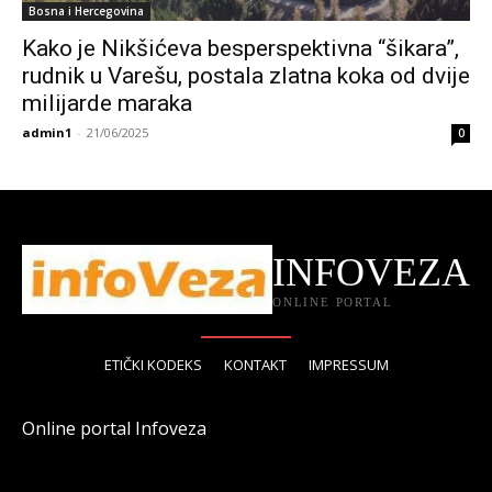
Bosna i Hercegovina
Kako je Nikšićeva besperspektivna “šikara”,
rudnik u Varešu, postala zlatna koka od dvije
milijarde maraka
admin1
-
21/06/2025
0
INFOVEZA
ONLINE PORTAL
ETIČKI KODEKS
KONTAKT
IMPRESSUM
Online portal Infoveza