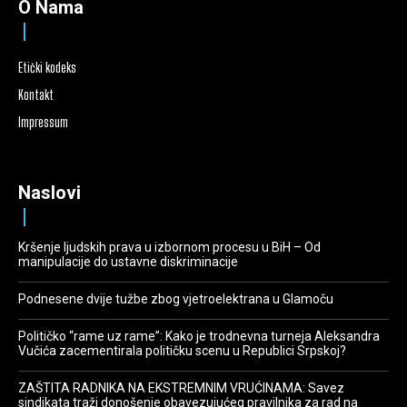
O Nama
Etički kodeks
Kontakt
Impressum
Naslovi
Kršenje ljudskih prava u izbornom procesu u BiH – Od
manipulacije do ustavne diskriminacije
Podnesene dvije tužbe zbog vjetroelektrana u Glamoču
Političko “rame uz rame”: Kako je trodnevna turneja Aleksandra
Vučića zacementirala političku scenu u Republici Srpskoj?
ZAŠTITA RADNIKA NA EKSTREMNIM VRUĆINAMA: Savez
sindikata traži donošenje obavezujućeg pravilnika za rad na