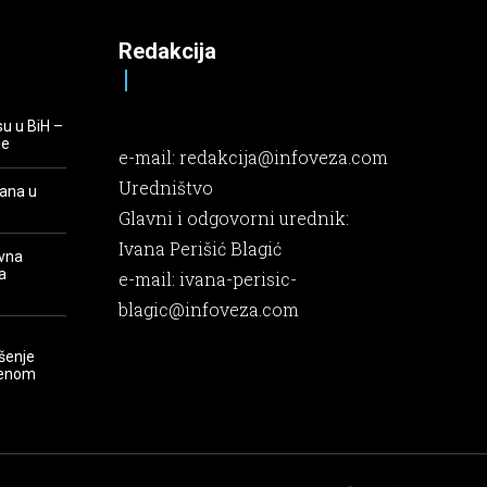
Redakcija
su u BiH –
je
e-mail:
redakcija@infoveza.com
Uredništvo
rana u
Glavni i odgovorni urednik:
Ivana Perišić Blagić
evna
a
e-mail:
ivana-perisic-
blagic@infoveza.com
šenje
renom