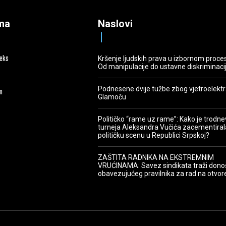
ma
Naslovi
deks
Kršenje ljudskih prava u izbornom proce
Od manipulacije do ustavne diskriminaci
Podnesene dvije tužbe zbog vjetroelekt
m
Glamoču
Političko “rame uz rame”: Kako je trodn
turneja Aleksandra Vučića zacementiral
političku scenu u Republici Srpskoj?
ZAŠTITA RADNIKA NA EKSTREMNIM
VRUĆINAMA: Savez sindikata traži dono
obavezujućeg pravilnika za rad na otvo