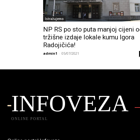
Istražujemo
NP RS po sto puta manjoj cijeni 
tržišne izdaje lokale kumu Igora
Radojičića!
admin1
-
05/07/2021
INFOVEZA
ONLINE PORTAL