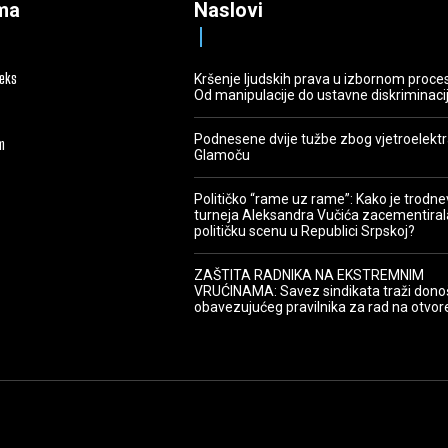
ma
Naslovi
deks
Kršenje ljudskih prava u izbornom proce
Od manipulacije do ustavne diskriminaci
Podnesene dvije tužbe zbog vjetroelekt
m
Glamoču
Političko “rame uz rame”: Kako je trodn
turneja Aleksandra Vučića zacementiral
političku scenu u Republici Srpskoj?
ZAŠTITA RADNIKA NA EKSTREMNIM
VRUĆINAMA: Savez sindikata traži dono
obavezujućeg pravilnika za rad na otvo