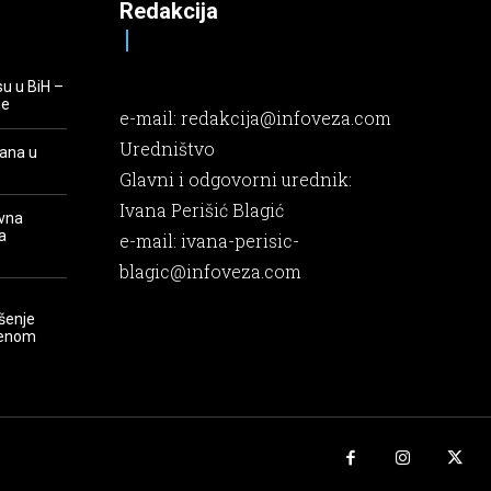
Redakcija
su u BiH –
je
e-mail:
redakcija@infoveza.com
Uredništvo
rana u
Glavni i odgovorni urednik:
Ivana Perišić Blagić
evna
a
e-mail:
ivana-perisic-
blagic@infoveza.com
šenje
renom