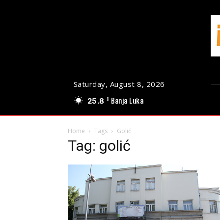
Saturday, August 8, 2026
25.8
Banja Luka
C
Home
Tags
Golić
Tag: golić