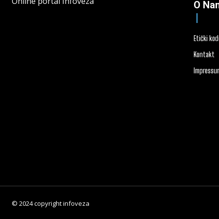
Online portal Infoveza
O Na
Etički ko
Kontakt
Impressu
© 2024 copyright infoveza