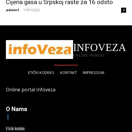
Cijena gasa u Srpskoj raste za 16 odsto
admin1
-
17/07/2022
0
INFOVEZA
ONLINE PORTAL
ETIČKI KODEKS
KONTAKT
IMPRESSUM
Online portal Infoveza
O Nama
Etički kodeks