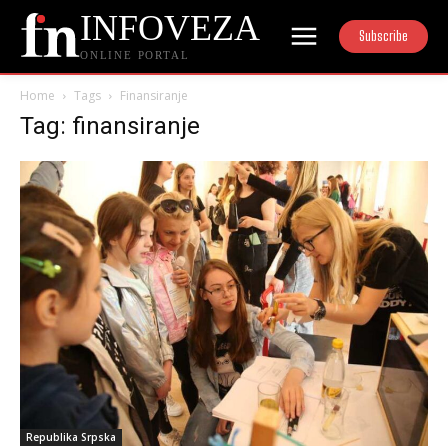
INFOVEZA
Subscribe
ONLINE PORTAL
Home
Tags
Finansiranje
Tag: finansiranje
Republika Srpska