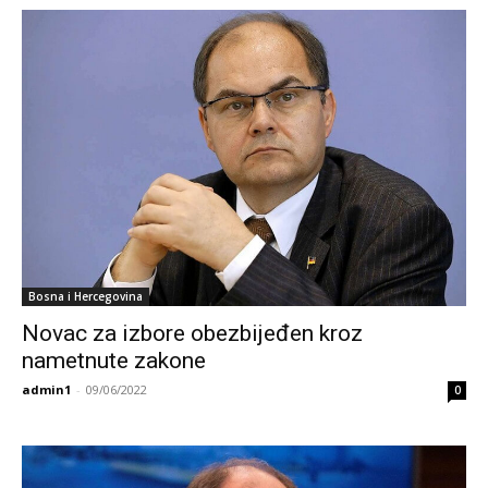
Bosna i Hercegovina
Novac za izbore obezbijeđen kroz
nametnute zakone
admin1
-
09/06/2022
0