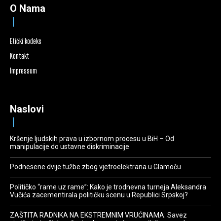
O Nama
Etički kodeks
Kontakt
Impressum
Naslovi
Kršenje ljudskih prava u izbornom procesu u BiH – Od
manipulacije do ustavne diskriminacije
Podnesene dvije tužbe zbog vjetroelektrana u Glamoču
Političko “rame uz rame”: Kako je trodnevna turneja Aleksandra
Vučića zacementirala političku scenu u Republici Srpskoj?
ZAŠTITA RADNIKA NA EKSTREMNIM VRUĆINAMA: Savez