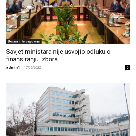
Bosna i Hercegovina
Savjet ministara nije usvojio odluku o
finansiranju izbora
admin1
-
17/05/2022
0