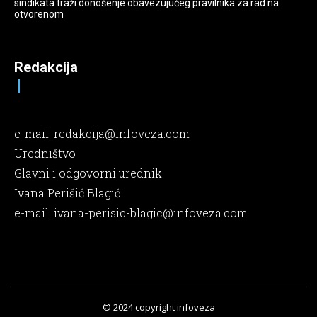
sindikata traži donošenje obavezujućeg pravilnika za rad na
otvorenom
Redakcija
e-mail:
redakcija@infoveza.com
Uredništvo
Glavni i odgovorni urednik:
Ivana Perišić Blagić
e-mail:
ivana-perisic-blagic@infoveza.com
© 2024 copyright infoveza