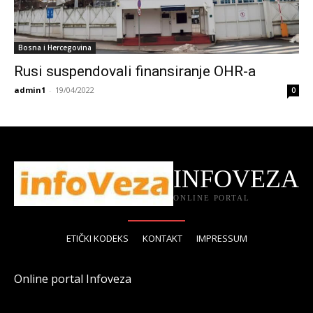
Bosna i Hercegovina
Rusi suspendovali finansiranje OHR-a
admin1
-
19/04/2022
0
INFOVEZA
ONLINE PORTAL
ETIČKI KODEKS
KONTAKT
IMPRESSUM
Online portal Infoveza