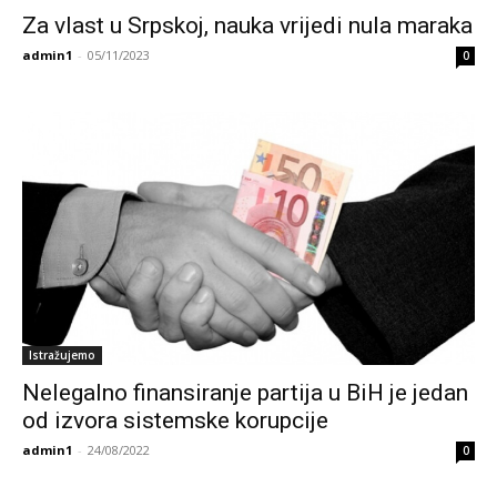
Za vlast u Srpskoj, nauka vrijedi nula maraka
admin1
-
05/11/2023
0
Istražujemo
Nelegalno finansiranje partija u BiH je jedan
od izvora sistemske korupcije
admin1
-
24/08/2022
0