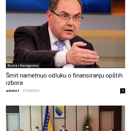
Bosna i Hercegovina
Šmit nametnuo odluku o finansiranju opštih
izbora
admin1
-
07/06/2022
0