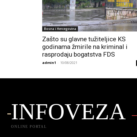
Bosna i Hercegovina
Zašto su glavne tužiteljice KS
godinama žmirile na kriminal i
rasprodaju bogatstva FDS
admin1
-
10/08/2021
INFOVEZA
ONLINE PORTAL