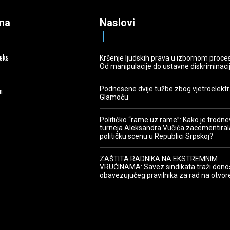
ma
Naslovi
deks
Kršenje ljudskih prava u izbornom proce
Od manipulacije do ustavne diskriminaci
Podnesene dvije tužbe zbog vjetroelekt
m
Glamoču
Političko “rame uz rame”: Kako je trodn
turneja Aleksandra Vučića zacementiral
političku scenu u Republici Srpskoj?
ZAŠTITA RADNIKA NA EKSTREMNIM
VRUĆINAMA: Savez sindikata traži dono
obavezujućeg pravilnika za rad na otvo