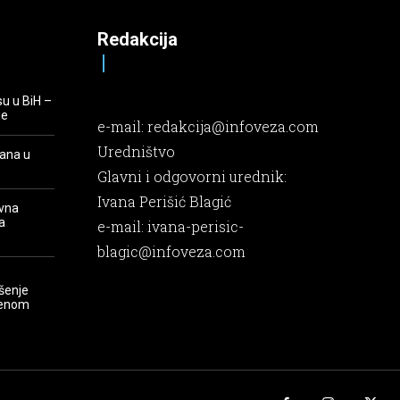
Redakcija
su u BiH –
je
e-mail:
redakcija@infoveza.com
Uredništvo
rana u
Glavni i odgovorni urednik:
Ivana Perišić Blagić
evna
a
e-mail:
ivana-perisic-
blagic@infoveza.com
šenje
renom