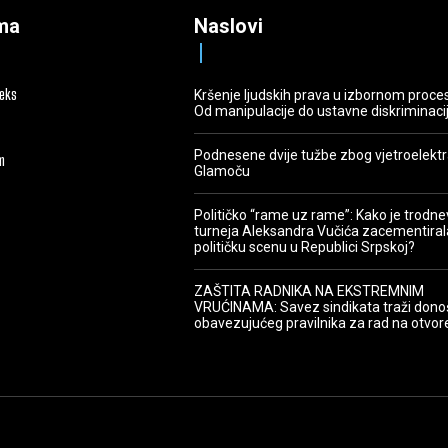
ma
Naslovi
deks
Kršenje ljudskih prava u izbornom proce
Od manipulacije do ustavne diskriminaci
Podnesene dvije tužbe zbog vjetroelekt
m
Glamoču
Političko “rame uz rame”: Kako je trodn
turneja Aleksandra Vučića zacementiral
političku scenu u Republici Srpskoj?
ZAŠTITA RADNIKA NA EKSTREMNIM
VRUĆINAMA: Savez sindikata traži dono
obavezujućeg pravilnika za rad na otvo