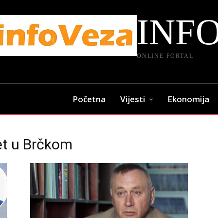
INF
ONLINE PORTAL
Početna
Vijesti
Ekonomija
tet u Brčkom