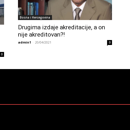
Bosna i Hercegovina
Drugima izdaje akreditacije, a on
nije akreditovan?!
admin1
-
20/04/2021
0
0