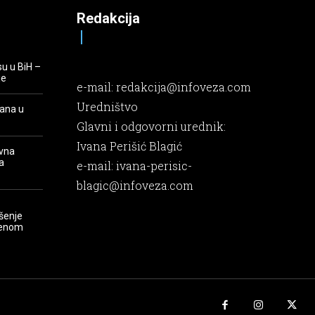
Redakcija
su u BiH –
je
e-mail:
redakcija@infoveza.com
Uredništvo
rana u
Glavni i odgovorni urednik:
Ivana Perišić Blagić
evna
a
e-mail:
ivana-perisic-
blagic@infoveza.com
šenje
renom