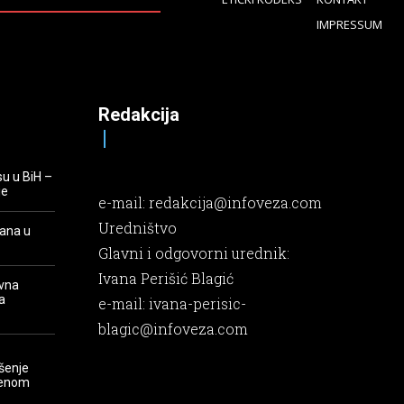
IMPRESSUM
Redakcija
su u BiH –
je
e-mail:
redakcija@infoveza.com
Uredništvo
rana u
Glavni i odgovorni urednik:
Ivana Perišić Blagić
evna
a
e-mail:
ivana-perisic-
blagic@infoveza.com
šenje
renom