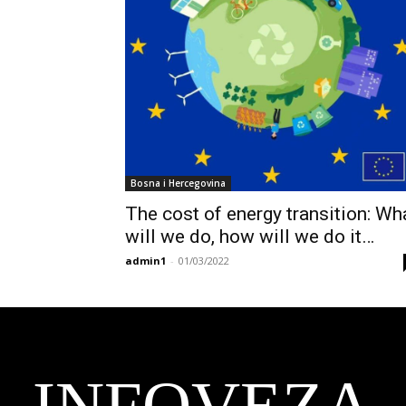
Bosna i Hercegovina
The cost of energy transition: Wh
will we do, how will we do it…
admin1
-
01/03/2022
INFOVEZA