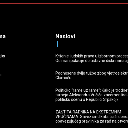
ma
Naslovi
deks
Kršenje ljudskih prava u izbornom proce
Od manipulacije do ustavne diskriminaci
Podnesene dvije tužbe zbog vjetroelekt
m
Glamoču
Političko “rame uz rame”: Kako je trodn
turneja Aleksandra Vučića zacementiral
političku scenu u Republici Srpskoj?
ZAŠTITA RADNIKA NA EKSTREMNIM
VRUĆINAMA: Savez sindikata traži dono
obavezujućeg pravilnika za rad na otvo