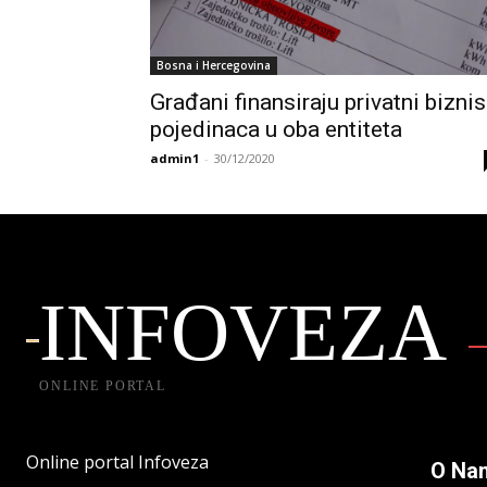
Bosna i Hercegovina
Građani finansiraju privatni biznis
pojedinaca u oba entiteta
admin1
-
30/12/2020
INFOVEZA
ONLINE PORTAL
Online portal Infoveza
O Na