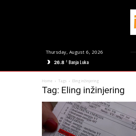
Thursday, August 6, 2026
26.8
Banja Luka
C
Home
Tags
Eling inžinjering
Tag: Eling inžinjering