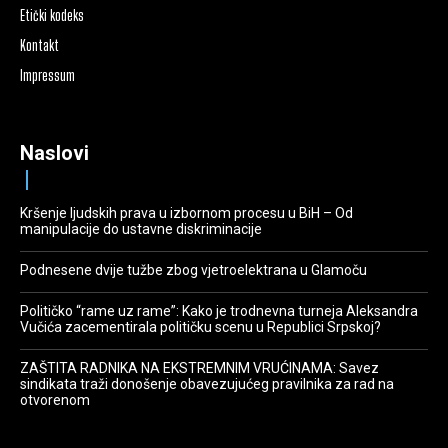
Etički kodeks
Kontakt
Impressum
Naslovi
Kršenje ljudskih prava u izbornom procesu u BiH – Od
manipulacije do ustavne diskriminacije
Podnesene dvije tužbe zbog vjetroelektrana u Glamoču
Političko “rame uz rame”: Kako je trodnevna turneja Aleksandra
Vučića zacementirala političku scenu u Republici Srpskoj?
ZAŠTITA RADNIKA NA EKSTREMNIM VRUĆINAMA: Savez
sindikata traži donošenje obavezujućeg pravilnika za rad na
otvorenom