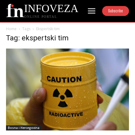
INFOVEZA
Subscribe
ONLINE PORTAL
Home
Tags
Ekspertski tim
Tag: ekspertski tim
Bosna i Hercegovina