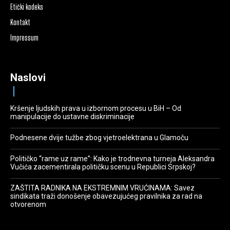
Etički kodeks
Kontakt
Impressum
Naslovi
Kršenje ljudskih prava u izbornom procesu u BiH – Od
manipulacije do ustavne diskriminacije
Podnesene dvije tužbe zbog vjetroelektrana u Glamoču
Političko “rame uz rame”: Kako je trodnevna turneja Aleksandra
Vučića zacementirala političku scenu u Republici Srpskoj?
ZAŠTITA RADNIKA NA EKSTREMNIM VRUĆINAMA: Savez
sindikata traži donošenje obavezujućeg pravilnika za rad na
otvorenom