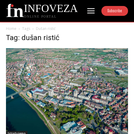
INFOVEZA
Subscribe
ONLINE PORTAL
Home
Tags
Dušan ristić
Tag: dušan ristić
Istražujemo