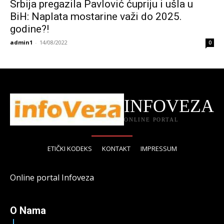
Srbija pregazila Pavlović ćupriju i ušla u
BiH: Naplata mostarine važi do 2025.
godine?!
admin1
-
14/08/2022
0
INFOVEZA
ONLINE PORTAL
ETIČKI KODEKS
KONTAKT
IMPRESSUM
Online portal Infoveza
O Nama