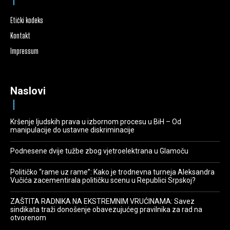
Etički kodeks
Kontakt
Impressum
Naslovi
Kršenje ljudskih prava u izbornom procesu u BiH – Od
manipulacije do ustavne diskriminacije
Podnesene dvije tužbe zbog vjetroelektrana u Glamoču
Političko “rame uz rame”: Kako je trodnevna turneja Aleksandra
Vučića zacementirala političku scenu u Republici Srpskoj?
ZAŠTITA RADNIKA NA EKSTREMNIM VRUĆINAMA: Savez
sindikata traži donošenje obavezujućeg pravilnika za rad na
otvorenom