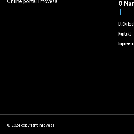
Online portal Infoveza
O Na
Etički ko
Kontakt
Impressu
© 2024 copyright infoveza