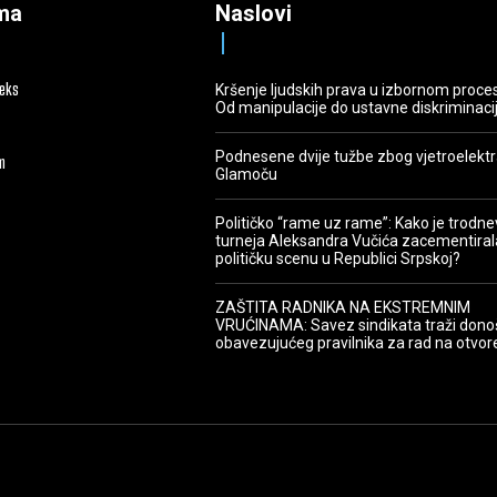
ma
Naslovi
deks
Kršenje ljudskih prava u izbornom proce
Od manipulacije do ustavne diskriminaci
Podnesene dvije tužbe zbog vjetroelekt
m
Glamoču
Političko “rame uz rame”: Kako je trodn
turneja Aleksandra Vučića zacementiral
političku scenu u Republici Srpskoj?
ZAŠTITA RADNIKA NA EKSTREMNIM
VRUĆINAMA: Savez sindikata traži dono
obavezujućeg pravilnika za rad na otvo