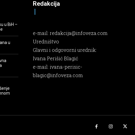
Redakcija
su u BiH –
je
e-mail:
redakcija@infoveza.com
Uredništvo
rana u
Glavni i odgovorni urednik:
Ivana Perišić Blagić
evna
a
e-mail:
ivana-perisic-
blagic@infoveza.com
šenje
renom