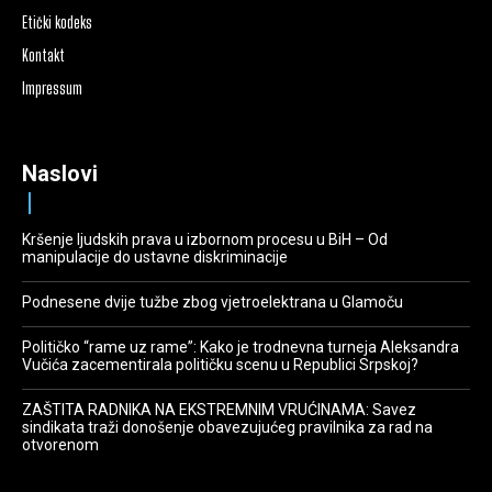
Etički kodeks
Kontakt
Impressum
Naslovi
Kršenje ljudskih prava u izbornom procesu u BiH – Od
manipulacije do ustavne diskriminacije
Podnesene dvije tužbe zbog vjetroelektrana u Glamoču
Političko “rame uz rame”: Kako je trodnevna turneja Aleksandra
Vučića zacementirala političku scenu u Republici Srpskoj?
ZAŠTITA RADNIKA NA EKSTREMNIM VRUĆINAMA: Savez
sindikata traži donošenje obavezujućeg pravilnika za rad na
otvorenom