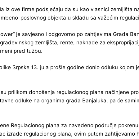
iz ove firme podsjećaju da su kao vlasnici zemljišta na 
stambeno-poslovnog objekta u skladu sa važećim regulac
 tower“ je savjesno i odgovorno po zahtjevima Grada Ban
ađevinskog zemljišta, rente, naknade za eksproprijacij
omeni pred tužbu.
blike Srpske 13. jula prošle godine donio odluku kojom j
 su prilikom donošenja regulacionog plana načinjene pro
avne odluke na organima grada Banjaluka, pa će samim t
jene Regulacionog plana za navedeno područje pokrenuo 
silac izrade regulacionog plana, ovim putem zahtijevamo