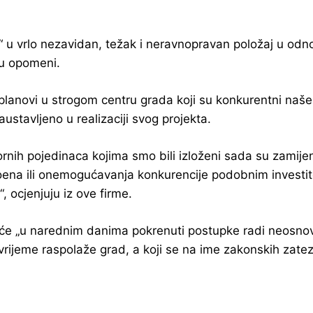
“ u vrlo nezavidan, težak i neravnopravan položaj u odn
u opomeni.
i planovi u strogom centru grada koji su konkurentni na
ustavljeno u realizaciji svog projekta.
ornih pojedinaca kojima smo bili izloženi sada su zamij
h poena ili onemogućavanja konkurencije podobnim investi
, ocjenjuju iz ove firme.
će „u narednim danima pokrenuti postupke radi neosn
vrijeme raspolaže grad, a koji se na ime zakonskih zat