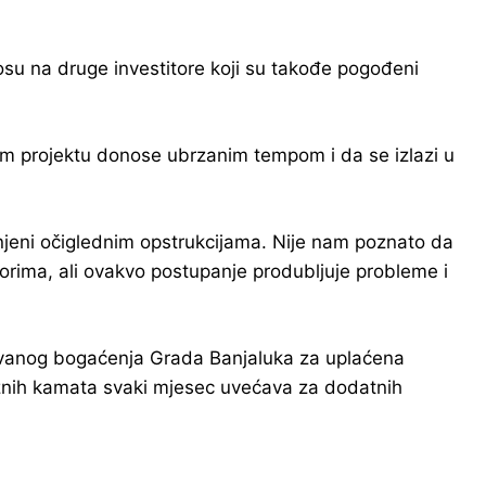
osu na druge investitore koji su takođe pogođeni
šem projektu donose ubrzanim tempom i da se izlazi u
enjeni očiglednim opstrukcijama. Nije nam poznato da
torima, ali ovakvo postupanje produbljuje probleme i
ovanog bogaćenja Grada Banjaluka za uplaćena
eznih kamata svaki mjesec uvećava za dodatnih