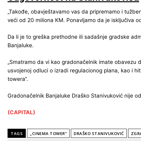
„Takođe, obavještavamo vas da pripremamo i tužbeni 
veći od 20 miliona KM. Ponavljamo da je isključiva odg
Da li je to greška prethodne ili sadašnje gradske admi
Banjaluke.
„Smatramo da vi kao gradonačelnik imate obavezu da 
usvojenoj odluci o izradi regulacionog plana, kao i h
towera“.
Gradonačelnik Banjaluke Draško Stanivuković nije o
(CAPITAL)
TAGS
„CINEMA TOWER“
DRAŠKO STANIVUKOVIĆ
ZGR