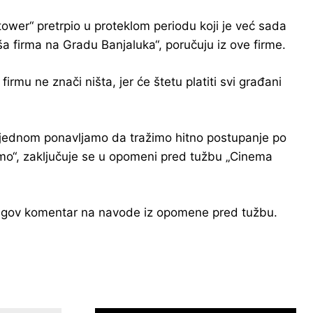
wer“ pretrpio u proteklom periodu koji je već sada
aša firma na Gradu Banjaluka“, poručuju iz ove firme.
irmu ne znači ništa, jer će štetu platiti svi građani
š jednom ponavljamo da tražimo hitno postupanje po
azimo“, zaključuje se u opomeni pred tužbu „Cinema
njegov komentar na navode iz opomene pred tužbu.