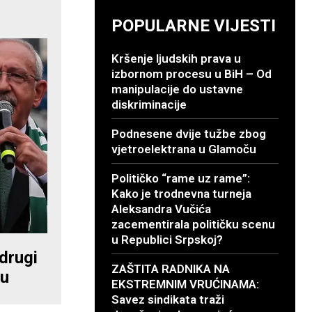
POPULARNE VIJESTI
Kršenje ljudskih prava u
izbornom procesu u BiH – Od
manipulacije do ustavne
diskriminacije
Podnesene dvije tužbe zbog
vjetroelektrana u Glamoču
Političko “rame uz rame”:
Kako je trodnevna turneja
Aleksandra Vučića
zacementirala političku scenu
u Republici Srpskoj?
 drugi
ZAŠTITA RADNIKA NA
lu
EKSTREMNIM VRUĆINAMA:
Savez sindikata traži