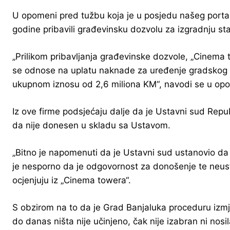
U opomeni pred tužbu koja je u posjedu našeg portala 
godine pribavili građevinsku dozvolu za izgradnju 
„Prilikom pribavljanja građevinske dozvole, „Cinema
se odnose na uplatu naknade za uređenje gradskog gr
ukupnom iznosu od 2,6 miliona KM“, navodi se u op
Iz ove firme podsjećaju dalje da je Ustavni sud Repu
da nije donesen u skladu sa Ustavom.
„Bitno je napomenuti da je Ustavni sud ustanovio da
je nesporno da je odgovornost za donošenje te neust
ocjenjuju iz „Cinema towera“.
S obzirom na to da je Grad Banjaluka proceduru izm
do danas ništa nije učinjeno, čak nije izabran ni no