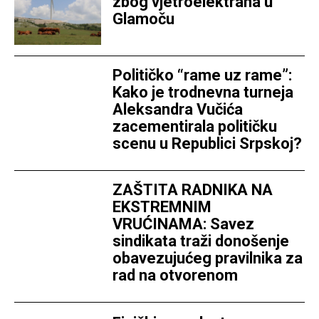
zbog vjetroelektrana u
Glamoču
Političko “rame uz rame”:
Kako je trodnevna turneja
Aleksandra Vučića
zacementirala političku
scenu u Republici Srpskoj?
ZAŠTITA RADNIKA NA
EKSTREMNIM
VRUĆINAMA: Savez
sindikata traži donošenje
obavezujućeg pravilnika za
rad na otvorenom