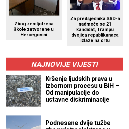
Za predsjednika SAD-a
Zbog zemljotresa
nadmeće se 21
škole zatvorene u
kandidat, Trampu
Hercegovini
dvojica republikanaca
izlaze na crtu
NAJNOVIJE VIJESTI
Kršenje ljudskih prava u
izbornom procesu u BiH –
Od manipulacije do
ustavne diskriminacije
Podnesene dvije tužbe