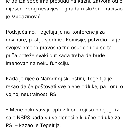
je da iza sebe ima presudu na kaznu zatvora od 5
mjeseci zbog nesavjesnog rada u službi – napisao
je Magazinović.
Podsjećamo, Tegeltija je na konferenciji za
novinare, poslije sjednice Komisije, potvrdio da je
svojevremeno pravosnažno osuđen i da se ta
priča poteže svaki put kada treba da bude
imenovan na neku funkciju.
Kada je riječ o Narodnoj skupštini, Tegeltija je
rekao da će poštovati sve njene odluke, pa i onu o
vojnoj neutralnosti RS.
– Mene pokušavaju optužiti oni koji su pobjegli iz
sale NSRS kada su se donosile ključne odluke za
RS – kazao je Tegeltija.