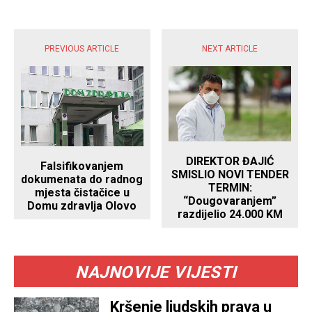
POPULARNE VIJESTI
PREVIOUS ARTICLE
NEXT ARTICLE
DIREKTOR ĐAJIĆ
Falsifikovanjem
SMISLIO NOVI TENDER
dokumenata do radnog
TERMIN:
mjesta čistačice u
“Dougovaranjem”
Domu zdravlja Olovo
razdijelio 24.000 KM
NAJNOVIJE VIJESTI
Kršenje ljudskih prava u