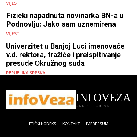
VIJESTI
Fizički napadnuta novinarka BN-a u
Podnovlju: Jako sam uznemirena
VIJESTI
Univerzitet u Banjoj Luci imenovaće
v.d. rektora, tražiće i preispitivanje
presude Okružnog suda
REPUBLIKA SRPSKA
INFOVEZA
ONLINE PORTAL
ETIČKI KODEKS
KONTAKT
IMPRESSUM