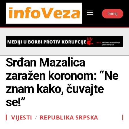
Doniraj
Srđan Mazalica
zaražen koronom: “Ne
znam kako, čuvajte
se!”
VIJESTI
REPUBLIKA SRPSKA