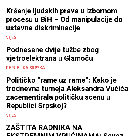
Kršenje ljudskih prava u izbornom
procesu u BiH – Od manipulacije do
ustavne diskriminacije
VIJESTI
Podnesene dvije tužbe zbog
vjetroelektrana u Glamoču
REPUBLIKA SRPSKA
Političko “rame uz rame”: Kako je
trodnevna turneja Aleksandra Vučića
zacementirala političku scenu u
Republici Srpskoj?
VIJESTI
ZAŠTITA RADNIKA NA
EKSTREMNIM VRUĆINAMA: Savez