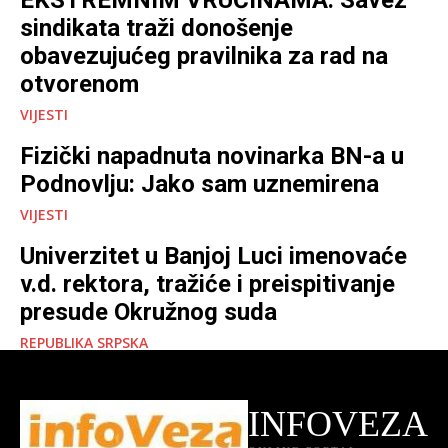
sindikata traži donošenje
obavezujućeg pravilnika za rad na
otvorenom
VIJESTI
Fizički napadnuta novinarka BN-a u
Podnovlju: Jako sam uznemirena
VIJESTI
Univerzitet u Banjoj Luci imenovaće
v.d. rektora, tražiće i preispitivanje
presude Okružnog suda
REPUBLIKA SRPSKA
INFOVEZA