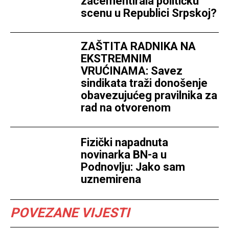
zacementirala političku
scenu u Republici Srpskoj?
ZAŠTITA RADNIKA NA
EKSTREMNIM
VRUĆINAMA: Savez
sindikata traži donošenje
obavezujućeg pravilnika za
rad na otvorenom
Fizički napadnuta
novinarka BN-a u
Podnovlju: Jako sam
uznemirena
POVEZANE VIJESTI