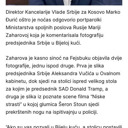
Direktor Kancelarije Vlade Srbije za Kosovo Marko
Đurić oštro je noćas odgovorio portparolki
Ministarstva spoljnih poslova Rusije Mariji
Zaharovoj koja je komentarisala fotografiju
predsjednika Srbije u Bijeloj kući.
Zaharova je kasno sinoć na Fejsbuku objavila dvije
fotografije, jednu ispod druge. Prva je slika
predsjednika Srbije Aleksandra Vučića u Ovalnom
kabinetu, dok sjedi na stolici ispred velikog stola
za kojim je predsednik SAD Donald Tramp, a
druga je slika iz poznate scene filma “Niske
strasti” u kojoj glumica Šeron Stoun sjedi
prekrštenih nogu na ispitivajnju u policiji.
“Ako su vas pozvali u Bijelu kuću, a stolicu postavili