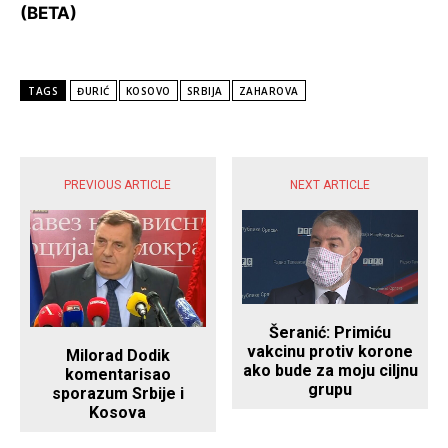
(BETA)
TAGS
ĐURIĆ
KOSOVO
SRBIJA
ZAHAROVA
POPULARNE VIJESTI
PREVIOUS ARTICLE
NEXT ARTICLE
Šeranić: Primiću
vakcinu protiv korone
Milorad Dodik
ako bude za moju ciljnu
komentarisao
grupu
sporazum Srbije i
Kosova