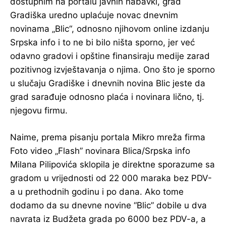
dostupnim na portalu javnih nabavki, grad
Gradiška uredno uplaćuje novac dnevnim
novinama „Blic“, odnosno njihovom online izdanju
Srpska info i to ne bi bilo ništa sporno, jer već
odavno gradovi i opštine finansiraju medije zarad
pozitivnog izvještavanja o njima. Ono što je sporno
u slučaju Gradiške i dnevnih novina Blic jeste da
grad sarađuje odnosno plaća i novinara lično, tj.
njegovu firmu.
Naime, prema pisanju portala Mikro mreža firma
Foto video „Flash” novinara Blica/Srpska info
Milana Pilipovića sklopila je direktne sporazume sa
gradom u vrijednosti od 22 000 maraka bez PDV-
a u prethodnih godinu i po dana. Ako tome
dodamo da su dnevne novine “Blic” dobile u dva
navrata iz Budžeta grada po 6000 bez PDV-a, a