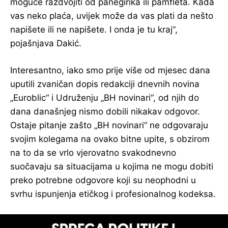
moguće razdvojiti od panegirika ili pamfleta. Kada
vas neko plaća, uvijek može da vas plati da nešto
napišete ili ne napišete. I onda je tu kraj“,
pojašnjava Dakić.
Interesantno, iako smo prije više od mjesec dana
uputili zvaničan dopis redakciji dnevnih novina
„Euroblic“ i Udruženju „BH novinari“, od njih do
dana današnjeg nismo dobili nikakav odgovor.
Ostaje pitanje zašto „BH novinari“ ne odgovaraju
svojim kolegama na ovako bitne upite, s obzirom
na to da se vrlo vjerovatno svakodnevno
suočavaju sa situacijama u kojima ne mogu dobiti
preko potrebne odgovore koji su neophodni u
svrhu ispunjenja etičkog i profesionalnog kodeksa.