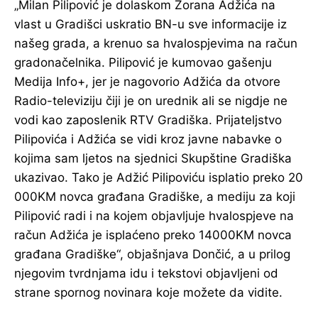
„Milan Pilipović je dolaskom Zorana Adžića na
vlast u Gradišci uskratio BN-u sve informacije iz
našeg grada, a krenuo sa hvalospjevima na račun
gradonačelnika. Pilipović je kumovao gašenju
Medija Info+, jer je nagovorio Adžića da otvore
Radio-televiziju čiji je on urednik ali se nigdje ne
vodi kao zaposlenik RTV Gradiška. Prijateljstvo
Pilipovića i Adžića se vidi kroz javne nabavke o
kojima sam ljetos na sjednici Skupštine Gradiška
ukazivao. Tako je Adžić Pilipoviću isplatio preko 20
000KM novca građana Gradiške, a mediju za koji
Pilipović radi i na kojem objavljuje hvalospjeve na
račun Adžića je isplaćeno preko 14000KM novca
građana Gradiške“, objašnjava Dončić, a u prilog
njegovim tvrdnjama idu i tekstovi objavljeni od
strane spornog novinara koje možete da vidite.