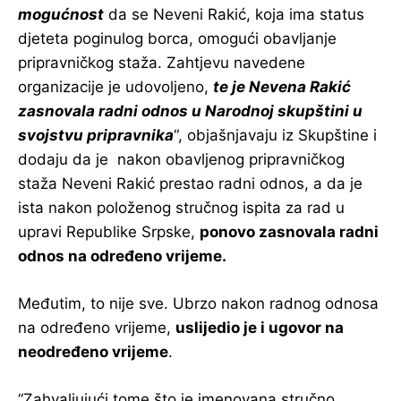
mogućnost
da se Neveni Rakić, koja ima status
djeteta poginulog borca, omogući obavljanje
pripravničkog staža. Zahtjevu navedene
organizacije je udovoljeno,
te je Nevena Rakić
zasnovala radni odnos u Narodnoj skupštini u
svojstvu pripravnika
“, objašnjavaju iz Skupštine i
dodaju da je nakon obavljenog pripravničkog
staža Neveni Rakić prestao radni odnos, a da je
ista nakon položenog stručnog ispita za rad u
upravi Republike Srpske,
ponovo zasnovala radni
odnos na određeno vrijeme.
Međutim, to nije sve. Ubrzo nakon radnog odnosa
na određeno vrijeme,
uslijedio je i ugovor na
neodređeno vrijeme
.
“Zahvaljujući tome što je imenovana stručno,