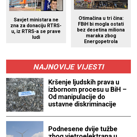
Otimačina u tri čina:
Savjet ministara ne
FBiH bi mogla ostati
zna za donaciju RTRS-
bez desetina miliona
u, iz RTRS-a se prave
maraka zbog
ludi
Energopetrola
NAJNOVIJE VIJESTI
Kršenje ljudskih prava u
izbornom procesu u BiH –
Od manipulacije do
ustavne diskriminacije
Podnesene dvije tužbe
zbog vjetroelektrana u