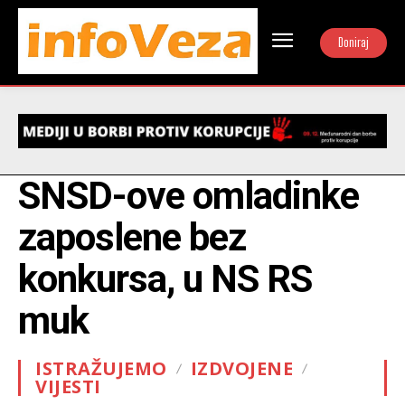
Doniraj
SNSD-ove omladinke
zaposlene bez
konkursa, u NS RS
muk
ISTRAŽUJEMO
IZDVOJENE
VIJESTI