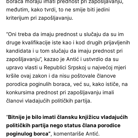
boraca moraju imati prednost pri zapošljavanju,
međutim, kako tvrdi, to ne smije biti jedini
kriterijum pri zapošljavanju.
“Oni treba da imaju prednost u slučaju da su im
druge kvalifikacije iste kao i kod drugih prijavljenih
kandidata i u tom slučaju da imaju prednost pri
zapošljavanju”, kazao je Antić i ustvrdio da su
upravo vlasti u Republici Srpskoj u najvećoj mjeri
kršile ovaj zakon i da nisu poštovale članove
porodica poginulih boraca, već su, kako ističe, na
konkursima prednost pri zapošljavanju imali
članovi vladajućih političkih partija.
“
Bitnije je bilo imati člansku knjižicu vladajućih
političkih partija nego status člana porodice
poginulog borca”
, komentariše Antić.