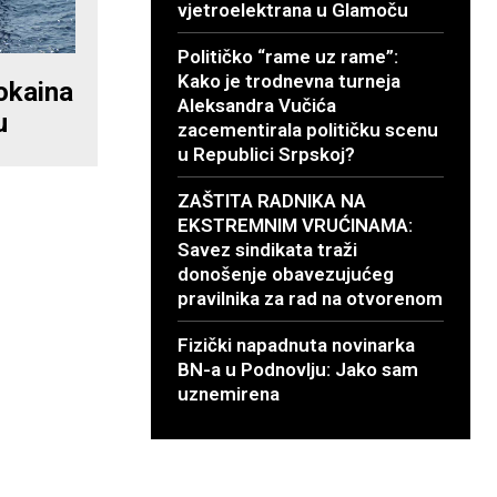
vjetroelektrana u Glamoču
Političko “rame uz rame”:
Kako je trodnevna turneja
okaina
Aleksandra Vučića
u
zacementirala političku scenu
u Republici Srpskoj?
ZAŠTITA RADNIKA NA
EKSTREMNIM VRUĆINAMA:
Savez sindikata traži
donošenje obavezujućeg
pravilnika za rad na otvorenom
Fizički napadnuta novinarka
BN-a u Podnovlju: Jako sam
uznemirena