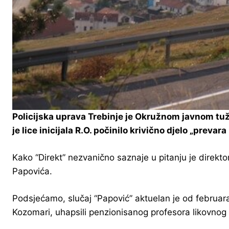
Policijska uprava Trebinje je Okružnom javnom tuž
je lice inicijala R.O. počinilo krivično djelo „prevar
Kako “Direkt” nezvanično saznaje u pitanju je direkto
Papovića.
Podsjećamo, slučaj “Papović” aktuelan je od februara
Kozomari, uhapsili penzionisanog profesora likovnog