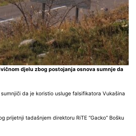
krivičnom djelu zbog postojanja osnova sumnje da
sumnjiči da je koristio usluge falsifikatora Vukašina
bog prijetnji tadašnjem direktoru RiTE “Gacko” Bošku