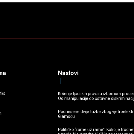
ma
Naslovi
deks
Kršenje ljudskih prava u izbornom proce
Od manipulacije do ustavne diskriminaci
Podnesene dvije tužbe zbog vjetroelekt
m
Glamoču
Političko “rame uz rame”: Kako je trodn