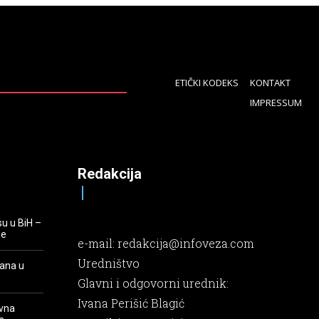
ETIČKI KODEKS
KONTAKT
IMPRESSUM
Redakcija
su u BiH –
je
e-mail:
redakcija@infoveza.com
Uredništvo
rana u
Glavni i odgovorni urednik:
Ivana Perišić Blagić
evna