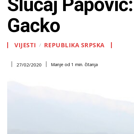
Slučaj Papović:
Gacko
VIJESTI
REPUBLIKA SRPSKA
čitanja
Manje od 1
min.
27/02/2020