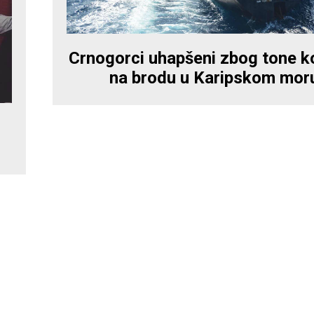
Crnogorci uhapšeni zbog tone k
na brodu u Karipskom mor