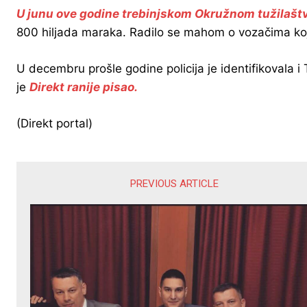
U junu ove godine trebinjskom Okružnom tužilaštvu
800 hiljada maraka. Radilo se mahom o vozačima koji
U decembru prošle godine policija je identifikovala i 
je
Direkt ranije pisao.
(Direkt portal)
PREVIOUS ARTICLE