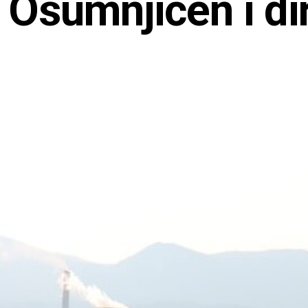
 Osumnjičen i di