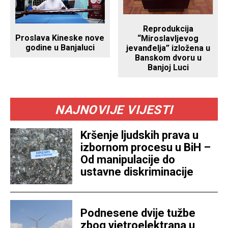
Reprodukcija
Proslava Kineske nove
“Miroslavljevog
godine u Banjaluci
jevanđelja” izložena u
Banskom dvoru u
Banjoj Luci
NAJNOVIJE VIJESTI
Kršenje ljudskih prava u
izbornom procesu u BiH –
Od manipulacije do
ustavne diskriminacije
Podnesene dvije tužbe
zbog vjetroelektrana u