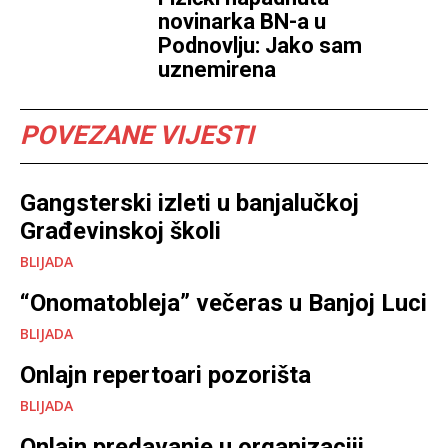
novinarka BN-a u
Podnovlju: Jako sam
uznemirena
POVEZANE VIJESTI
Gangsterski izleti u banjalučkoj
Građevinskoj školi
BLIJADA
“Onomatobleja” večeras u Banjoj Luci
BLIJADA
Onlajn repertoari pozorišta
BLIJADA
Onlajn predavanje u organizaciji