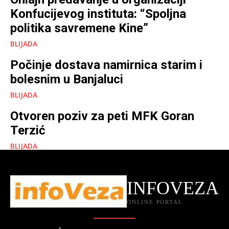
Konfucijevog instituta: “Spoljna
politika savremene Kine”
BLIJADA
Počinje dostava namirnica starim i
bolesnim u Banjaluci
BLIJADA
Otvoren poziv za peti MFK Goran
Terzić
BLIJADA
INFOVEZA
ONLINE PORTAL