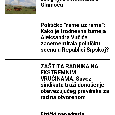
Glamoču
Političko “rame uz rame”:
Kako je trodnevna turneja
Aleksandra Vučića
zacementirala političku
scenu u Republici Srpskoj?
ZAŠTITA RADNIKA NA
EKSTREMNIM
VRUĆINAMA: Savez
sindikata traži donošenje
obavezujućeg pravilnika za
rad na otvorenom
Fizički napadnuta