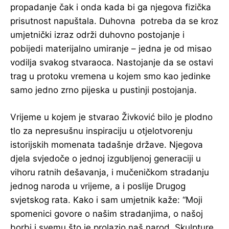
propadanje čak i onda kada bi ga njegova fizička
prisutnost napuštala. Duhovna potreba da se kroz
umjetnički izraz održi duhovno postojanje i
pobijedi materijalno umiranje – jedna je od misao
vodilja svakog stvaraoca. Nastojanje da se ostavi
trag u protoku vremena u kojem smo kao jedinke
samo jedno zrno pijeska u pustinji postojanja.
Vrijeme u kojem je stvarao Živković bilo je plodno
tlo za nepresušnu inspiraciju u otjelotvorenju
istorijskih momenata tadašnje države. Njegova
djela svjedoče o jednoj izgubljenoj generaciji u
vihoru ratnih dešavanja, i mučeničkom stradanju
jednog naroda u vrijeme, a i poslije Drugog
svjetskog rata. Kako i sam umjetnik kaže: “Moji
spomenici govore o našim stradanjima, o našoj
borbi i svemu što je prolazio naš narod. Skulpture