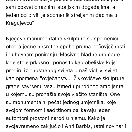
sam posvetio raznim istorijskim događajima, a
jedan od prvih je spomenik streljanim đacima u
Kragujevcu”.
Njegove monumentalne skulpture su spomenici
otpora jedne nesretne epohe prema nečovječnosti
i duhovnom poniranju. Masivne hladne gromade
koje stoje prkosno i ponosito kao obeliske koje
prodiru iz onostranog svijeta u naš vidljivi svijet
kao opomena čovječanstvu. Živkovićeve skulpture
grade savršenu vezu između prirodnog ambijenta
u kojemu su pronašle svoje vječito stanište. One
su monumentalni pečat jednog umjetnika, koje
svojom formom i sadržinom oslikavaju jedan
autohtoni prostor i narod u njemu. Kako je
svojevremeno zaključio i Anri Barbis, ratni novinar i