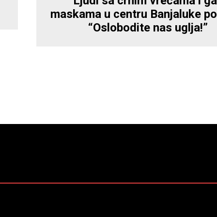
Ljudi sa crnim vrećama i g
maskama u centru Banjaluke por
“Oslobodite nas uglja!”