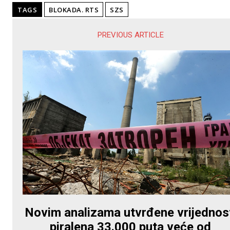
TAGS
BLOKADA. RTS
SZS
PREVIOUS ARTICLE
Novim analizama utvrđene vrijednos
piralena 33.000 puta veće od