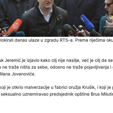
blokirali danas ulaze u zgradu RTS-a. Prema riječima oku
eremić je izjavio kako cilj nije nasilje, već je cilj da
ju ne traže ništa za sebe, odosno ne traže pojavljivanja 
Milana Jovanovića.
 je otkrio malverzacije u fabrici oružja Krušik, i koji j
e seksualno uznemiravao predsjednik opštine Brus Milutin