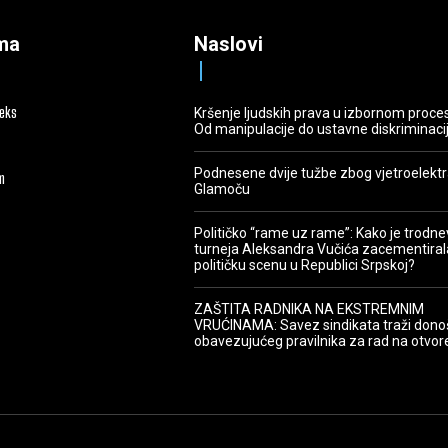
ma
Naslovi
deks
Kršenje ljudskih prava u izbornom proce
Od manipulacije do ustavne diskriminaci
Podnesene dvije tužbe zbog vjetroelekt
m
Glamoču
Političko “rame uz rame”: Kako je trodn
turneja Aleksandra Vučića zacementiral
političku scenu u Republici Srpskoj?
ZAŠTITA RADNIKA NA EKSTREMNIM
VRUĆINAMA: Savez sindikata traži dono
obavezujućeg pravilnika za rad na otvo