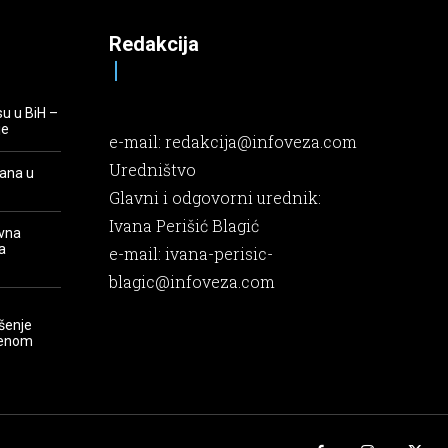
Redakcija
su u BiH –
je
e-mail:
redakcija@infoveza.com
Uredništvo
rana u
Glavni i odgovorni urednik:
Ivana Perišić Blagić
evna
a
e-mail:
ivana-perisic-
blagic@infoveza.com
šenje
renom