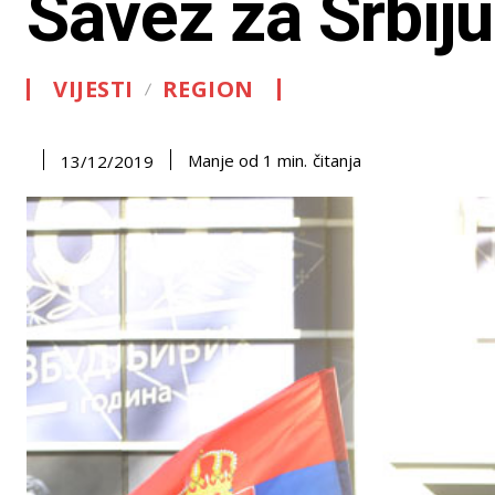
Savez za Srbiju
VIJESTI
REGION
čitanja
Manje od 1
min.
13/12/2019