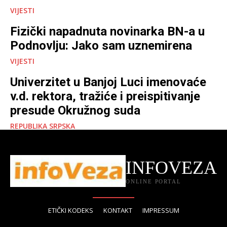
VIJESTI
Fizički napadnuta novinarka BN-a u
Podnovlju: Jako sam uznemirena
VIJESTI
Univerzitet u Banjoj Luci imenovaće
v.d. rektora, tražiće i preispitivanje
presude Okružnog suda
REPUBLIKA SRPSKA
INFOVEZA
ONLINE PORTAL
ETIČKI KODEKS
KONTAKT
IMPRESSUM