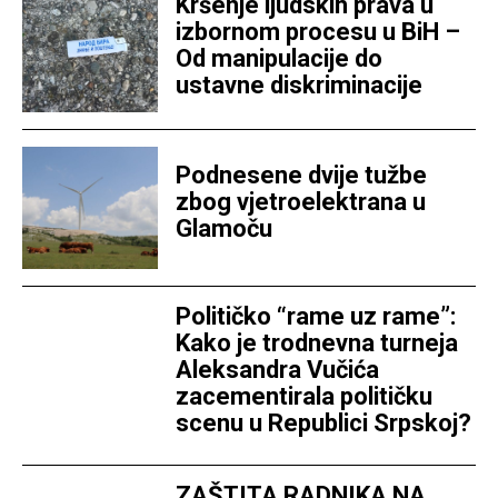
Kršenje ljudskih prava u
izbornom procesu u BiH –
Od manipulacije do
ustavne diskriminacije
Podnesene dvije tužbe
zbog vjetroelektrana u
Glamoču
Političko “rame uz rame”:
Kako je trodnevna turneja
Aleksandra Vučića
zacementirala političku
scenu u Republici Srpskoj?
ZAŠTITA RADNIKA NA