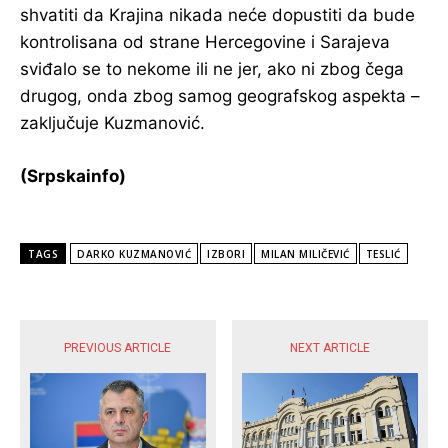
shvatiti da Krajina nikada neće dopustiti da bude
kontrolisana od strane Hercegovine i Sarajeva
sviđalo se to nekome ili ne jer, ako ni zbog čega
drugog, onda zbog samog geografskog aspekta –
zaključuje Kuzmanović.
(Srpskainfo)
TAGS
DARKO KUZMANOVIĆ
IZBORI
MILAN MILIČEVIĆ
TESLIĆ
POPULARNE VIJESTI
PREVIOUS ARTICLE
NEXT ARTICLE