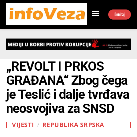
Doniraj
„REVOLT I PRKOS
GRAĐANA“ Zbog čega
je Teslić i dalje tvrđava
neosvojiva za SNSD
VIJESTI
REPUBLIKA SRPSKA