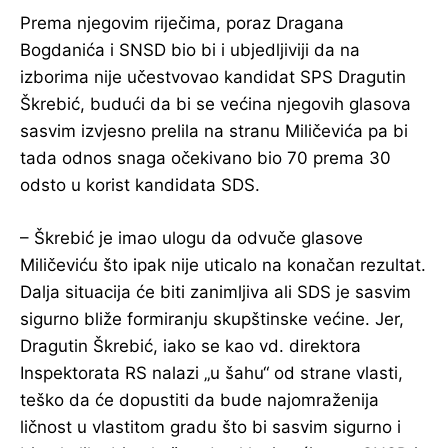
Prema njegovim riječima, poraz Dragana
Bogdanića i SNSD bio bi i ubjedljiviji da na
izborima nije učestvovao kandidat SPS Dragutin
Škrebić, budući da bi se većina njegovih glasova
sasvim izvjesno prelila na stranu Miličevića pa bi
tada odnos snaga očekivano bio 70 prema 30
odsto u korist kandidata SDS.
– Škrebić je imao ulogu da odvuče glasove
Miličeviću što ipak nije uticalo na konačan rezultat.
Dalja situacija će biti zanimljiva ali SDS je sasvim
sigurno bliže formiranju skupštinske većine. Jer,
Dragutin Škrebić, iako se kao vd. direktora
Inspektorata RS nalazi „u šahu“ od strane vlasti,
teško da će dopustiti da bude najomraženija
ličnost u vlastitom gradu što bi sasvim sigurno i