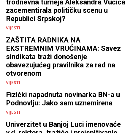
trodnevna turneja Aleksandra Vučića
zacementirala političku scenu u
Republici Srpskoj?
VIJESTI
ZAŠTITA RADNIKA NA
EKSTREMNIM VRUĆINAMA: Savez
sindikata traži donošenje
obavezujućeg pravilnika za rad na
otvorenom
VIJESTI
Fizički napadnuta novinarka BN-a u
Podnovlju: Jako sam uznemirena
VIJESTI
Univerzitet u Banjoj Luci imenovaće
v.d. rektora, tražiće i preispitivanje