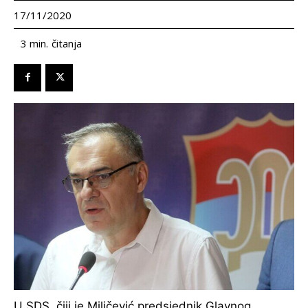
17/11/2020
čitanja
3
min.
U SDS, čiji je Miličević predsjednik Glavnog