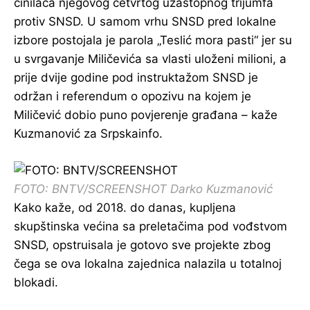
činilaca njegovog četvrtog uzastopnog trijumfa
protiv SNSD. U samom vrhu SNSD pred lokalne
izbore postojala je parola „Teslić mora pasti“ jer su
u svrgavanje Miličevića sa vlasti uloženi milioni, a
prije dvije godine pod instruktažom SNSD je
održan i referendum o opozivu na kojem je
Miličević dobio puno povjerenje građana – kaže
Kuzmanović za Srpskainfo.
FOTO: BNTV/SCREENSHOT Darko Kuzmanović
Kako kaže, od 2018. do danas, kupljena
skupštinska većina sa preletačima pod vođstvom
SNSD, opstruisala je gotovo sve projekte zbog
čega se ova lokalna zajednica nalazila u totalnoj
blokadi.