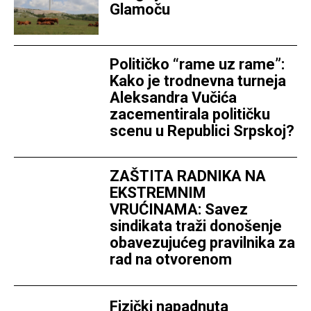
Glamoču
Političko “rame uz rame”:
Kako je trodnevna turneja
Aleksandra Vučića
zacementirala političku
scenu u Republici Srpskoj?
ZAŠTITA RADNIKA NA
EKSTREMNIM
VRUĆINAMA: Savez
sindikata traži donošenje
obavezujućeg pravilnika za
rad na otvorenom
Fizički napadnuta