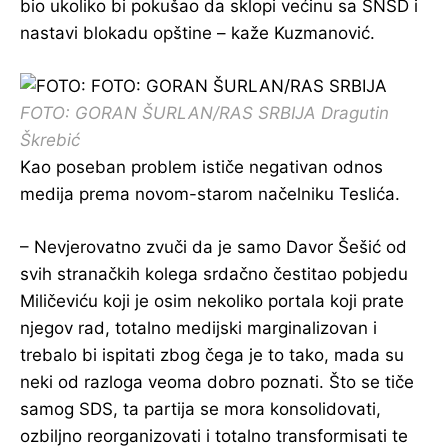
bio ukoliko bi pokušao da sklopi većinu sa SNSD i
nastavi blokadu opštine – kaže Kuzmanović.
FOTO: GORAN ŠURLAN/RAS SRBIJA Dragutin
Škrebić
Kao poseban problem ističe negativan odnos
medija prema novom-starom načelniku Teslića.
– Nevjerovatno zvuči da je samo Davor Šešić od
svih stranačkih kolega srdačno čestitao pobjedu
Miličeviću koji je osim nekoliko portala koji prate
njegov rad, totalno medijski marginalizovan i
trebalo bi ispitati zbog čega je to tako, mada su
neki od razloga veoma dobro poznati. Što se tiče
samog SDS, ta partija se mora konsolidovati,
ozbiljno reorganizovati i totalno transformisati te