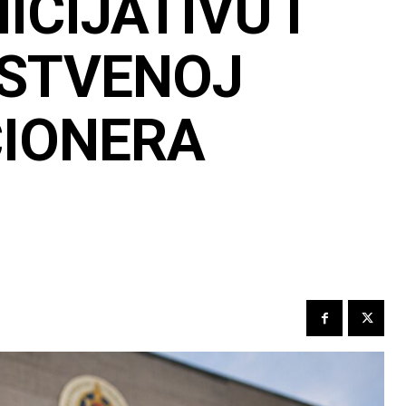
CIJATIVU I
VSTVENOJ
CIONERA