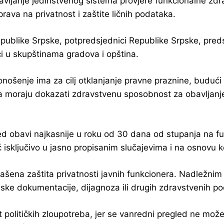
ostavljanje jedinstvenog sistema provjere funkcionalne zd
rava na privatnost i zaštite ličnih podataka.
blike Srpske, potpredsjednici Republike Srpske, predsj
ici u skupštinama gradova i opština.
šenje ima za cilj otklanjanje pravne praznine, budući d
a moraju dokazati zdravstvenu sposobnost za obavljanj
d obavi najkasnije u roku od 30 dana od stupanja na fu
sključivo u jasno propisanim slučajevima i na osnovu konk
ena zaštita privatnosti javnih funkcionera. Nadležnim o
ske dokumentacije, dijagnoza ili drugih zdravstvenih p
olitičkih zloupotreba, jer se vanredni pregled ne može 