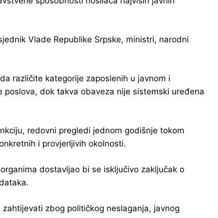
ravstvene sposobnosti nosilaca najviših javnih
ednik Vlade Republike Srpske, ministri, narodni
a različite kategorije zaposlenih u javnom i
e poslova, dok takva obaveza nije sistemski uređena
nkciju, redovni pregledi jednom godišnje tokom
retnih i provjerljivih okolnosti.
rganima dostavljao bi se isključivo zaključak o
odataka.
zahtijevati zbog političkog neslaganja, javnog