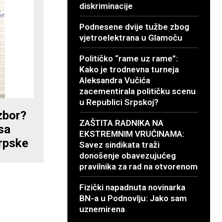
diskriminacije
Podnesene dvije tužbe zbog
vjetroelektrana u Glamoču
Političko “rame uz rame”:
Kako je trodnevna turneja
Aleksandra Vučića
zacementirala političku scenu
u Republici Srpskoj?
izbor?
ZAŠTITA RADNIKA NA
sa
EKSTREMNIM VRUĆINAMA:
rpske
Savez sindikata traži
donošenje obavezujućeg
pravilnika za rad na otvorenom
Fizički napadnuta novinarka
BN-a u Podnovlju: Jako sam
uznemirena