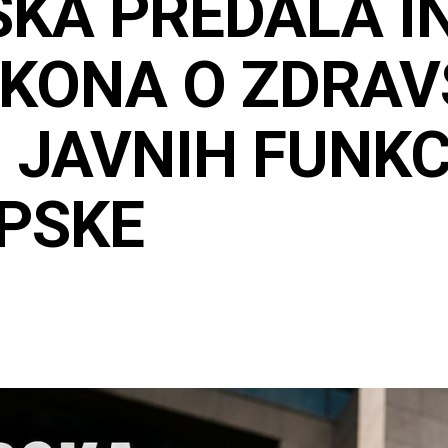
KA PREDALA INI
AKONA O ZDRA
 JAVNIH FUNK
RPSKE