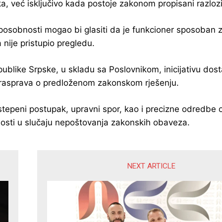
ika, već isključivo kada postoje zakonom propisani razlozi
posobnosti mogao bi glasiti da je funkcioner sposoban 
nije pristupio pregledu.
like Srpske, u skladu sa Poslovnikom, inicijativu dosta
na rasprava o predloženom zakonskom rješenju.
stepeni postupak, upravni spor, kao i precizne odredbe o
osti u slučaju nepoštovanja zakonskih obaveza.
NEXT ARTICLE