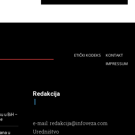
ETIČKI KODEKS
KONTAKT
IMPRESSUM
Redakcija
su u BiH –
je
e-mail:
redakcija@infoveza.com
Uredništvo
rana u