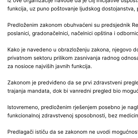
Iz ove organizacije navode da je cilj inicijative usp
funkcija, uz puno poštovanje ljudskog dostojanstva, p
Predloženim zakonom obuhvaćeni su predsjednik Repu
poslanici, gradonačelnici, načelnici opština i odborn
Kako je navedeno u obrazloženju zakona, njegovo dono
privatnom sektoru prilikom zasnivanja radnog odnos
za nosioce najviših javnih funkcija.
Zakonom je predviđeno da se prvi zdravstveni pregle
trajanja mandata, dok bi vanredni pregled bio moguć i
Istovremeno, predloženim rješenjem posebno je naglaš
funkcionalnoj zdravstvenoj sposobnosti, bez medicin
Predlagači ističu da se zakonom ne uvodi mogućnost p