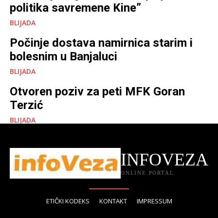
politika savremene Kine”
BLIJADA
Počinje dostava namirnica starim i
bolesnim u Banjaluci
BLIJADA
Otvoren poziv za peti MFK Goran
Terzić
BLIJADA
INFOVEZA
ONLINE PORTAL
ETIČKI KODEKS
KONTAKT
IMPRESSUM