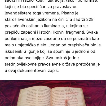
sadržini i raznolikosti ilustracija, tako i po formatu
koji nije bio specifičan za pravoslavne
jevanđelistare toga vremena. Pisano je
staroslavenskim jezikom na ćirilici a sadrži 328
pozlaćenih oslikanih iluminacija, u kojima se
prepliću zapadni i istočni likovni fragmenti. Svaka
od iluminacija može zasebno da se posmatra kao
malo umjetničko djelo. Jedan od prepisivača bio je
iskušenik Gligorije koji se spominje u jednom od
odlomaka ove knjige. Sva raskoš jedne
srednjovijekovne pravoslavne države pretočena je
u ovaj dokumentovani zapis.