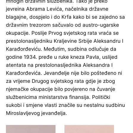
mnogih državnih službenika. Tako je preko
jevreina Abrama Levića, načelnika državne
blagajne, dospjelo i do Krfa kako bi se zajedno sa
državnim trezorom sačuvalo od austro-ugarske
okupacije. Poslije Prvog svjetskog rata vraća se
prestolonasljedniku Kraljevine Srbije Aleksandru I
Karađorđeviću. Međutim, sudbina odlučuje da
godine 1934. pređe u ruke kneza Pavla, uslijed
atentata na prestolonasljednika Aleksandra I
Karađorđevića. Jevanđelje nije bilo pošteđeno ni
za vrijeme Drugog svjetskog rata gdje je zbog
njemačke okupacije bilo povjereno na čuvanje
službenicima ministarstva finansija. Politički
sukobi i smjene vlasti značile su nestalnu sudbinu
Miroslavljevog jevanđelja.