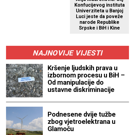
Konfucijevog instituta
Univerziteta u Banjoj
Luci jeste da poveže
narode Republike
Srpske i BiH i Kine
NAJNOVIJE VIJESTI
Kršenje ljudskih prava u
izbornom procesu u BiH –
Od manipulacije do
ustavne diskriminacije
Podnesene dvije tužbe
zbog vjetroelektrana u
Glamoču