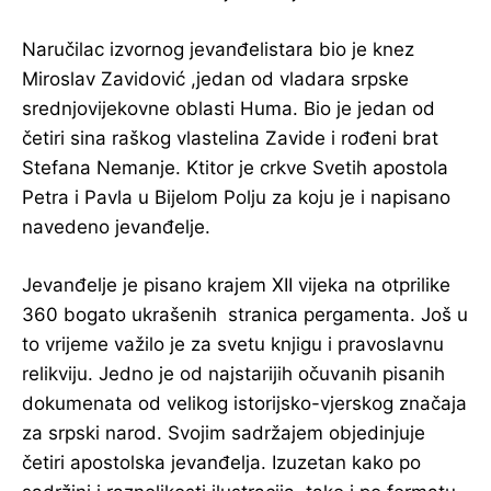
Naručilac izvornog jevanđelistara bio je knez
Miroslav Zavidović ,jedan od vladara srpske
srednjovijekovne oblasti Huma. Bio je jedan od
četiri sina raškog vlastelina Zavide i rođeni brat
Stefana Nemanje. Ktitor je crkve Svetih apostola
Petra i Pavla u Bijelom Polju za koju je i napisano
navedeno jevanđelje.
Jevanđelje je pisano krajem XII vijeka na otprilike
360 bogato ukrašenih stranica pergamenta. Još u
to vrijeme važilo je za svetu knjigu i pravoslavnu
relikviju. Jedno je od najstarijih očuvanih pisanih
dokumenata od velikog istorijsko-vjerskog značaja
za srpski narod. Svojim sadržajem objedinjuje
četiri apostolska jevanđelja. Izuzetan kako po