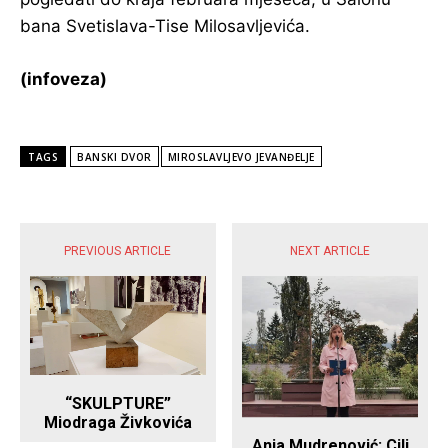
bana Svetislava-Tise Milosavljevića.
(infoveza)
TAGS
BANSKI DVOR
MIROSLAVLJEVO JEVANĐELJE
POPULARNE VIJESTI
PREVIOUS ARTICLE
NEXT ARTICLE
“SKULPTURE”
Miodraga Živkovića
Anja Mudrenović: Cilj