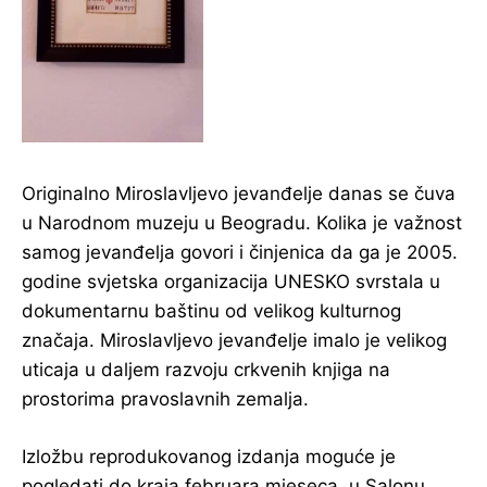
Originalno Miroslavljevo jevanđelje danas se čuva
u Narodnom muzeju u Beogradu. Kolika je važnost
samog jevanđelja govori i činjenica da ga je 2005.
godine svjetska organizacija UNESKO svrstala u
dokumentarnu baštinu od velikog kulturnog
značaja. Miroslavljevo jevanđelje imalo je velikog
uticaja u daljem razvoju crkvenih knjiga na
prostorima pravoslavnih zemalja.
Izložbu reprodukovanog izdanja moguće je
pogledati do kraja februara mjeseca, u Salonu