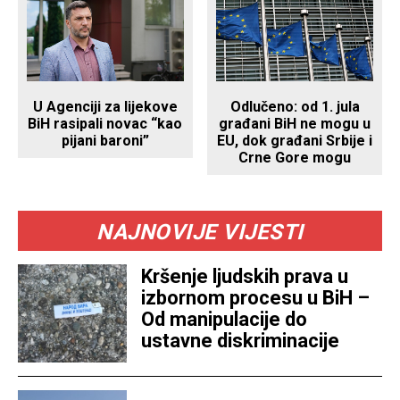
Odlučeno: od 1. jula
U Agenciji za lijekove
građani BiH ne mogu u
BiH rasipali novac “kao
EU, dok građani Srbije i
pijani baroni”
Crne Gore mogu
NAJNOVIJE VIJESTI
Kršenje ljudskih prava u
izbornom procesu u BiH –
Od manipulacije do
ustavne diskriminacije