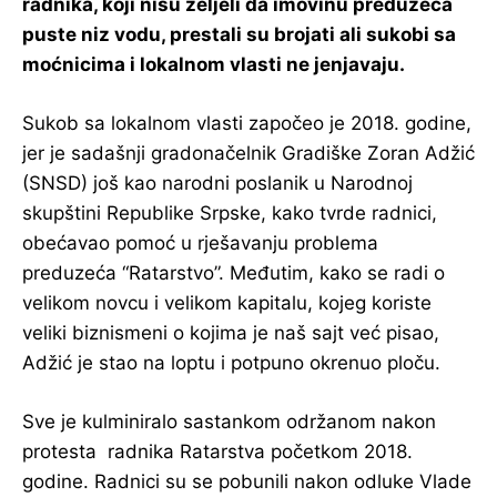
radnika, koji nisu željeli da imovinu preduzeća
puste niz vodu, prestali su brojati ali sukobi sa
moćnicima i lokalnom vlasti ne jenjavaju.
Sukob sa lokalnom vlasti započeo je 2018. godine,
jer je sadašnji gradonačelnik Gradiške Zoran Adžić
(SNSD) još kao narodni poslanik u Narodnoj
skupštini Republike Srpske, kako tvrde radnici,
obećavao pomoć u rješavanju problema
preduzeća “Ratarstvo”. Međutim, kako se radi o
velikom novcu i velikom kapitalu, kojeg koriste
veliki biznismeni o kojima je naš sajt već pisao,
Adžić je stao na loptu i potpuno okrenuo ploču.
Sve je kulminiralo sastankom održanom nakon
protesta radnika Ratarstva početkom 2018.
godine. Radnici su se pobunili nakon odluke Vlade