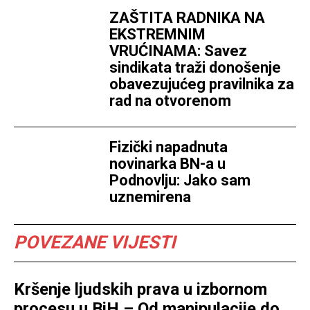
ZAŠTITA RADNIKA NA
EKSTREMNIM
VRUĆINAMA: Savez
sindikata traži donošenje
obavezujućeg pravilnika za
rad na otvorenom
Fizički napadnuta
novinarka BN-a u
Podnovlju: Jako sam
uznemirena
POVEZANE VIJESTI
Kršenje ljudskih prava u izbornom
procesu u BiH – Od manipulacije do