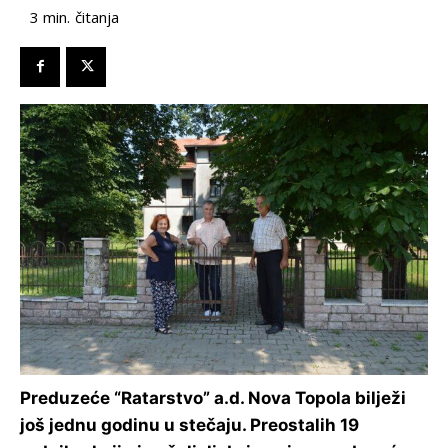
čitanja
3
min.
Preduzeće “Ratarstvo” a.d. Nova Topola bilježi
još jednu godinu u stečaju. Preostalih 19