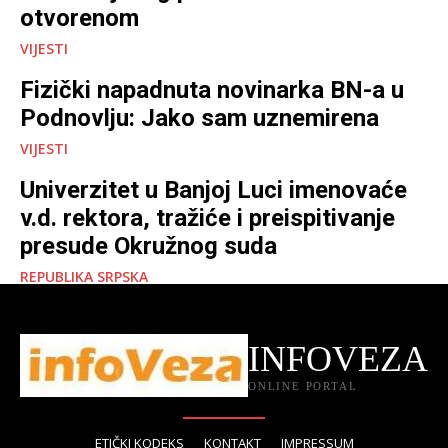
otvorenom
VIJESTI
Fizički napadnuta novinarka BN-a u
Podnovlju: Jako sam uznemirena
VIJESTI
Univerzitet u Banjoj Luci imenovaće
v.d. rektora, tražiće i preispitivanje
presude Okružnog suda
REPUBLIKA SRPSKA
INFOVEZA
ONLINE PORTAL
ETIČKI KODEKS
KONTAKT
IMPRESSUM