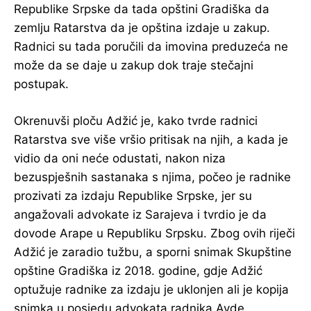
Republike Srpske da tada opštini Gradiška da
zemlju Ratarstva da je opština izdaje u zakup.
Radnici su tada poručili da imovina preduzeća ne
može da se daje u zakup dok traje stečajni
postupak.
Okrenuvši ploču Adžić je, kako tvrde radnici
Ratarstva sve više vršio pritisak na njih, a kada je
vidio da oni neće odustati, nakon niza
bezuspješnih sastanaka s njima, počeo je radnike
prozivati za izdaju Republike Srpske, jer su
angažovali advokate iz Sarajeva i tvrdio je da
dovode Arape u Republiku Srpsku. Zbog ovih riječi
Adžić je zaradio tužbu, a sporni snimak Skupštine
opštine Gradiška iz 2018. godine, gdje Adžić
optužuje radnike za izdaju je uklonjen ali je kopija
snimka u posjedu advokata radnika Avde