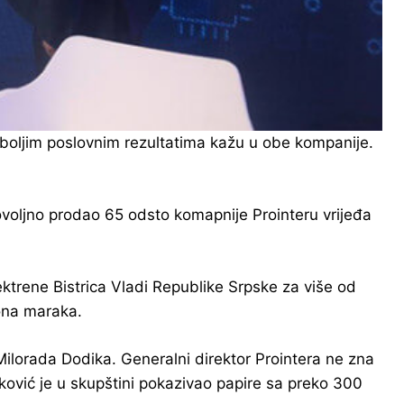
š boljim poslovnim rezultatima kažu u obe kompanije.
rovoljno prodao 65 odsto komapnije Prointeru vrijeđa
ektrene Bistrica Vladi Republike Srpske za više od
iona maraka.
ilorada Dodika. Generalni direktor Prointera ne zna
ković je u skupštini pokazivao papire sa preko 300