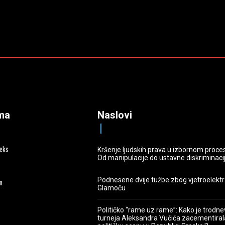
ma
Naslovi
deks
Kršenje ljudskih prava u izbornom proce
Od manipulacije do ustavne diskriminaci
Podnesene dvije tužbe zbog vjetroelekt
m
Glamoču
Političko “rame uz rame”: Kako je trodn
turneja Aleksandra Vučića zacementiral