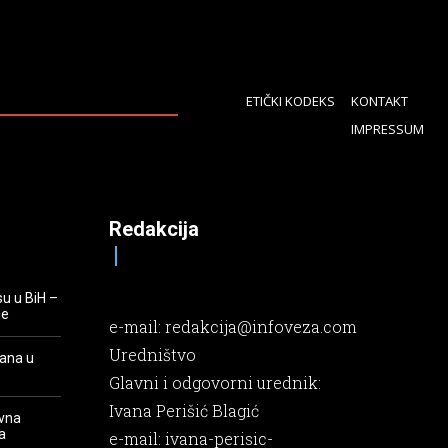
ETIČKI KODEKS
KONTAKT
IMPRESSUM
Redakcija
su u BiH –
je
e-mail:
redakcija@infoveza.com
Uredništvo
rana u
Glavni i odgovorni urednik:
Ivana Perišić Blagić
evna
a
e-mail:
ivana-perisic-