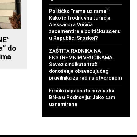
Političko “rame uz rame”:
Kako je trodnevna turneja
Aleksandra Vučića
zacementirala političku scenu
u Republici Srpskoj?
NE”
a” do
ZAŠTITA RADNIKA NA
tima
EKSTREMNIM VRUĆINAMA:
Savez sindikata traži
donošenje obavezujućeg
pravilnika za rad na otvorenom
Fizički napadnuta novinarka
BN-a u Podnovlju: Jako sam
uznemirena