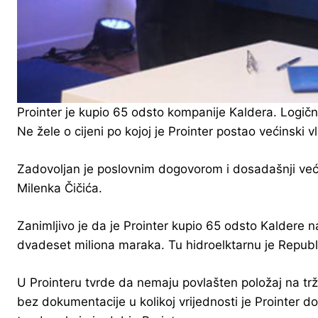
Prointer je kupio 65 odsto kompanije Kaldera. Logičn
Ne žele o cijeni po kojoj je Prointer postao većinski v
Zadovoljan je poslovnim dogovorom i dosadašnji većin
Milenka Čičića.
Zanimljivo je da je Prointer kupio 65 odsto Kaldere 
dvadeset miliona maraka. Tu hidroelktarnu je Republi
U Prointeru tvrde da nemaju povlašten položaj na trž
bez dokumentacije u kolikoj vrijednosti je Prointer 