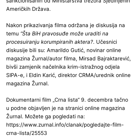
sankcionisanih od Ministarstva trezora Sjedinjenih
Američkih Država.
Nakon prikazivanja filma održana je diskusija na
temu
“Šta BiH pravosuđe može uraditi na
procesuiranju korumpiranih aktera?
. Učesnici
diskusije bili su: Amarildo Gutić, novinar online
magazina Žurnal/autor filma, Mirsad Bajraktarević,
bivši zamjenik načelnika krim-istražnog odjela
SIPA-e, i Eldin Karić, direktor CRMA/urednik online
magazina Žurnal.
Dokumentarni film „Crna lista“ 9. decembra tačno
u podne objavljen je na stranici online magazina
Žurnal. Možete ga pogledati na:
https://www.zurnal.info/clanak/pogledajte-film-
crna-lista/25553