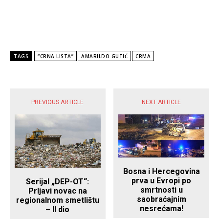
TAGS
“CRNA LISTA”
AMARILDO GUTIĆ
CRMA
POPULARNE VIJESTI
PREVIOUS ARTICLE
NEXT ARTICLE
Bosna i Hercegovina
prva u Evropi po
Serijal „DEP-OT“:
smrtnosti u
Prljavi novac na
saobraćajnim
regionalnom smetlištu
nesrećama!
– II dio