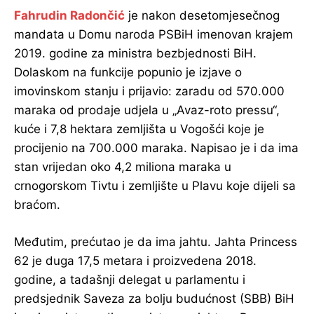
Fahrudin Radončić
je nakon desetomjesečnog
mandata u Domu naroda PSBiH imenovan krajem
2019. godine za ministra bezbjednosti BiH.
Dolaskom na funkcije popunio je izjave o
imovinskom stanju i prijavio: zaradu od 570.000
maraka od prodaje udjela u „Avaz-roto pressu“,
kuće i 7,8 hektara zemljišta u Vogošći koje je
procijenio na 700.000 maraka. Napisao je i da ima
stan vrijedan oko 4,2 miliona maraka u
crnogorskom Tivtu i zemljište u Plavu koje dijeli sa
braćom.
Međutim, prećutao je da ima jahtu. Jahta Princess
62 je duga 17,5 metara i proizvedena 2018.
godine, a tadašnji delegat u parlamentu i
predsjednik Saveza za bolju budućnost (SBB) BiH