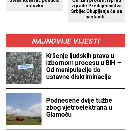
Održan protest ispred
Staša Košarac ponudio
zgrade Predsjedništva
ostavku
Srbije: Okupljanja će se
nastaviti…
NAJNOVIJE VIJESTI
Kršenje ljudskih prava u
izbornom procesu u BiH –
Od manipulacije do
ustavne diskriminacije
Podnesene dvije tužbe
zbog vjetroelektrana u
Glamoču