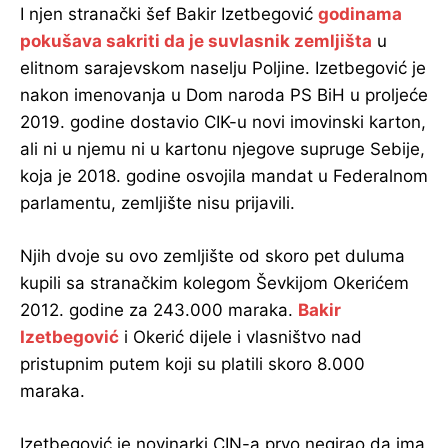
I njen stranački šef Bakir Izetbegović
godinama
pokušava sakriti da je suvlasnik zemljišta
u
elitnom sarajevskom naselju Poljine. Izetbegović je
nakon imenovanja u Dom naroda PS BiH u proljeće
2019. godine dostavio CIK-u novi imovinski karton,
ali ni u njemu ni u kartonu njegove supruge Sebije,
koja je 2018. godine osvojila mandat u Federalnom
parlamentu, zemljište nisu prijavili.
Njih dvoje su ovo zemljište od skoro pet duluma
kupili sa stranačkim kolegom Ševkijom Okerićem
2012. godine za 243.000 maraka.
Bakir
Izetbegović
i Okerić dijele i vlasništvo nad
pristupnim putem koji su platili skoro 8.000
maraka.
Izetbegović je novinarki CIN-a prvo negirao da ima