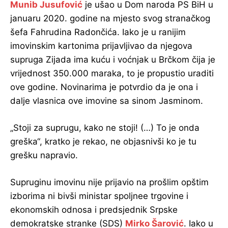
Munib Jusufović
je ušao u Dom naroda PS BiH u
januaru 2020. godine na mjesto svog stranačkog
šefa Fahrudina Radončića. Iako je u ranijim
imovinskim kartonima prijavljivao da njegova
supruga Zijada ima kuću i voćnjak u Brčkom čija je
vrijednost 350.000 maraka, to je propustio uraditi
ove godine. Novinarima je potvrdio da je ona i
dalje vlasnica ove imovine sa sinom Jasminom.
„Stoji za suprugu, kako ne stoji! (…) To je onda
greška“, kratko je rekao, ne objasnivši ko je tu
grešku napravio.
Supruginu imovinu nije prijavio na prošlim opštim
izborima ni bivši ministar spoljnee trgovine i
ekonomskih odnosa i predsjednik Srpske
demokratske stranke (SDS)
Mirko Šarović
. Iako u