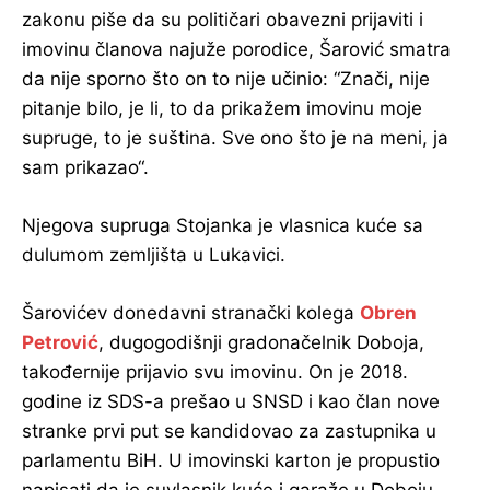
zakonu piše da su političari obavezni prijaviti i
imovinu članova najuže porodice, Šarović smatra
da nije sporno što on to nije učinio: “Znači, nije
pitanje bilo, je li, to da prikažem imovinu moje
supruge, to je suština. Sve ono što je na meni, ja
sam prikazao“.
Njegova supruga Stojanka je vlasnica kuće sa
dulumom zemljišta u Lukavici.
Šarovićev donedavni stranački kolega
Obren
Petrović
, dugogodišnji gradonačelnik Doboja,
takođernije prijavio svu imovinu. On je 2018.
godine iz SDS-a prešao u SNSD i kao član nove
stranke prvi put se kandidovao za zastupnika u
parlamentu BiH. U imovinski karton je propustio
napisati da je suvlasnik kuće i garaže u Doboju.