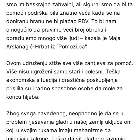
smo im beskrajno zahvalni, ali sigurni smo da bi ta
pomoć i podrška bila znatno veća kada se na
doniranu hranu ne bi plaćao PDV. To bi nam
omogućilo da pravimo veći broj obroka i
obradujemo mnogo više ljudi – kazala je Maja
Arslanagić-Hrbat iz “Pomozi.ba”.
Ovom udruženju stiže sve više zahtjeva za pomoć.
Više nisu ugroženi samo stari i bolesni. Teška
ekonomska situacija i drastična poskupljenja
prisilila su i radno sposobne osobe da mole za
koricu hljeba.
Zbog svega navedenog, neophodno je da se u
problem rješavanja gladi u našoj zemlji uključe oni
koji u svojim rukama imaju mehanizme da
mijenjaju zakone. Teško da sit gladnog razumije,