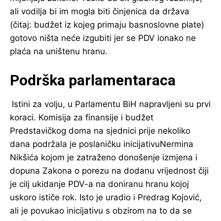
ali vodilja bi im mogla biti činjenica da država
(čitaj: budžet iz kojeg primaju basnoslovne plate)
gotovo ništa neće izgubiti jer se PDV ionako ne
plaća na uništenu hranu.
Podrška parlamentaraca
Istini za volju, u Parlamentu BiH napravljeni su prvi
koraci. Komisija za finansije i budžet
Predstavičkog doma na sjednici prije nekoliko
dana podržala je poslaničku inicijativuNermina
Nikšića kojom je zatraženo donošenje izmjena i
dopuna Zakona o porezu na dodanu vrijednost čiji
je cilj ukidanje PDV-a na doniranu hranu kojoj
uskoro ističe rok. Isto je uradio i Predrag Kojović,
ali je povukao inicijativu s obzirom na to da se