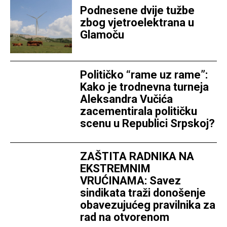
Podnesene dvije tužbe
zbog vjetroelektrana u
Glamoču
Političko “rame uz rame”:
Kako je trodnevna turneja
Aleksandra Vučića
zacementirala političku
scenu u Republici Srpskoj?
ZAŠTITA RADNIKA NA
EKSTREMNIM
VRUĆINAMA: Savez
sindikata traži donošenje
obavezujućeg pravilnika za
rad na otvorenom