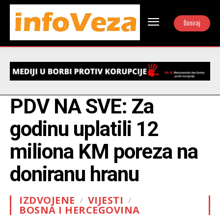
Doniraj
PDV NA SVE: Za
godinu uplatili 12
miliona KM poreza na
doniranu hranu
IZDVOJENE
VIJESTI
BOSNA I HERCEGOVINA