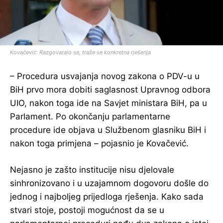
Kovačević: Razgovaralo se, traže se konkretna rješenja
– Procedura usvajanja novog zakona o PDV-u u
BiH prvo mora dobiti saglasnost Upravnog odbora
UIO, nakon toga ide na Savjet ministara BiH, pa u
Parlament. Po okončanju parlamentarne
procedure ide objava u Službenom glasniku BiH i
nakon toga primjena – pojasnio je Kovačević.
Nejasno je zašto institucije nisu djelovale
sinhronizovano i u uzajamnom dogovoru došle do
jednog i najboljeg prijedloga rješenja. Kako sada
stvari stoje, postoji mogućnost da se u