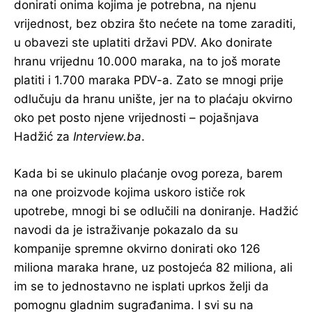
donirati onima kojima je potrebna, na njenu
vrijednost, bez obzira što nećete na tome zaraditi,
u obavezi ste uplatiti državi PDV. Ako donirate
hranu vrijednu 10.000 maraka, na to još morate
platiti i 1.700 maraka PDV-a. Zato se mnogi prije
odlučuju da hranu unište, jer na to plaćaju okvirno
oko pet posto njene vrijednosti – pojašnjava
Hadžić za
Interview.ba
.
Kada bi se ukinulo plaćanje ovog poreza, barem
na one proizvode kojima uskoro ističe rok
upotrebe, mnogi bi se odlučili na doniranje. Hadžić
navodi da je istraživanje pokazalo da su
kompanije spremne okvirno donirati oko 126
miliona maraka hrane, uz postojeća 82 miliona, ali
im se to jednostavno ne isplati uprkos želji da
pomognu gladnim sugrađanima. I svi su na