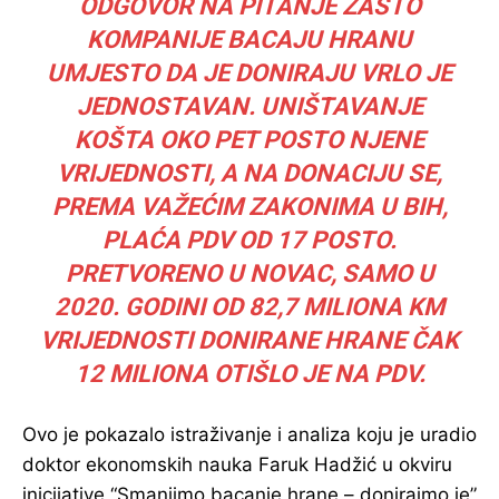
ODGOVOR NA PITANJE ZAŠTO
KOMPANIJE BACAJU HRANU
UMJESTO DA JE DONIRAJU VRLO JE
JEDNOSTAVAN. UNIŠTAVANJE
KOŠTA OKO PET POSTO NJENE
VRIJEDNOSTI, A NA DONACIJU SE,
PREMA VAŽEĆIM ZAKONIMA U BIH,
PLAĆA PDV OD 17 POSTO.
PRETVORENO U NOVAC, SAMO U
2020. GODINI OD 82,7 MILIONA KM
VRIJEDNOSTI DONIRANE HRANE ČAK
12 MILIONA OTIŠLO JE NA PDV.
Ovo je pokazalo istraživanje i analiza koju je uradio
doktor ekonomskih nauka Faruk Hadžić u okviru
inicijative “Smanjimo bacanje hrane – donirajmo je”