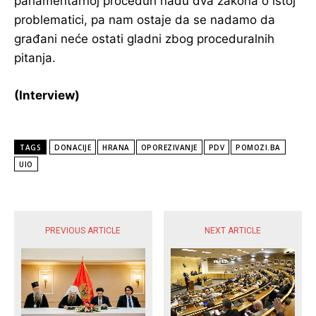
parlamentarnoj proceduri nađu dva zakona o istoj
problematici, pa nam ostaje da se nadamo da
građani neće ostati gladni zbog proceduralnih
pitanja.
(Interview)
TAGS
DONACIJE
HRANA
OPOREZIVANJE
PDV
POMOZI.BA
UIO
POPULARNE VIJESTI
PREVIOUS ARTICLE
NEXT ARTICLE