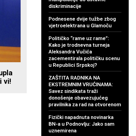
diskriminacije
Podnesene dvije tužbe zbog
vjetroelektrana u Glamoču
Političko “rame uz rame”:
Kako je trodnevna turneja
Aleksandra Vučića
zacementirala političku scenu
u Republici Srpskoj?
upla
ZAŠTITA RADNIKA NA
 vi!
EKSTREMNIM VRUĆINAMA:
Savez sindikata traži
donošenje obavezujućeg
pravilnika za rad na otvorenom
Fizički napadnuta novinarka
BN-a u Podnovlju: Jako sam
uznemirena