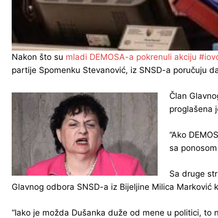
Nakon što su
mladi DEMOSA-a pokrenuli akciju #iov
partije Spomenku Stevanović, iz SNSD-a poručuju da i
Član Glavnog
proglašena j
“Ako DEMOS 
sa ponosom i
Sa druge str
Glavnog odbora SNSD-a iz Bijeljine Milica Marković k
“Iako je možda Dušanka duže od mene u politici, to 