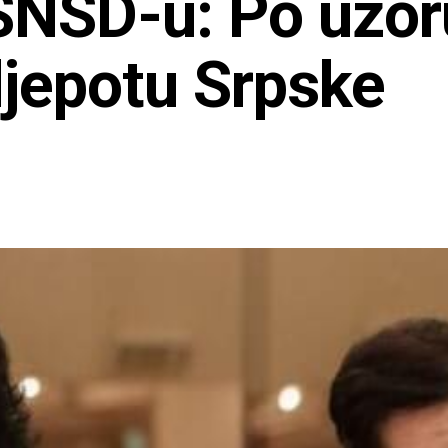
 SNSD-u: Po uzo
 ljepotu Srpske