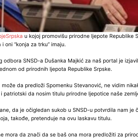
ojeSrpska
u kojoj promovišu prirodne ljepote Republike S
 oni “konja za trku” imaju.
 odbora SNSD-a Dušanka Majkić za naš portal je izjavil
ednom od prirodnih ljepota Republike Srpske.
može da predloži Spomenku Stevanović, ne vidim nikak
 patriotski da nosim titulu prirodne ljepotice naše zemlj
ane, da je očigledan sukob u SNSD-u potvrdila nam je 
oja, takođe, pretenduje na ovu laskavu titulu.
ne mora da znači da se baš ona mora predložiti za priro