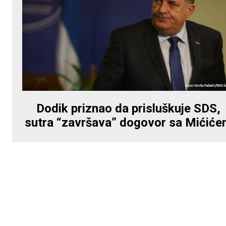
Dodik priznao da prisluškuje SDS,
sutra “završava” dogovor sa Mićić