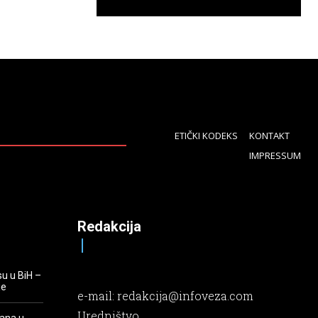
ETIČKI KODEKS
KONTAKT
IMPRESSUM
Redakcija
su u BiH –
je
e-mail:
redakcija@infoveza.com
Uredništvo
rana u