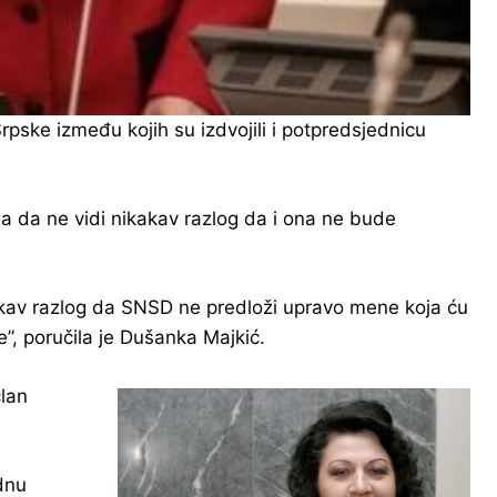
rpske između kojih su izdvojili i potpredsjednicu
a da ne vidi nikakav razlog da i ona ne bude
av razlog da SNSD ne predloži upravo mene koja ću
e”, poručila je Dušanka Majkić.
član
dnu