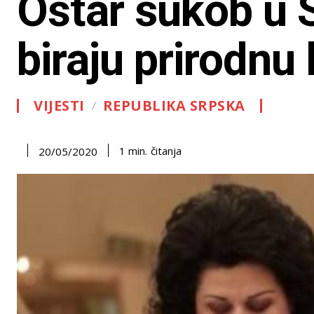
Oštar sukob u
biraju prirodnu
VIJESTI
REPUBLIKA SRPSKA
čitanja
1
min.
20/05/2020