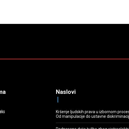
ma
Naslovi
deks
Kršenje ljudskih prava u izbornom proce
Od manipulacije do ustavne diskriminaci
Podnesene dvije tužbe zbog vjetroelekt