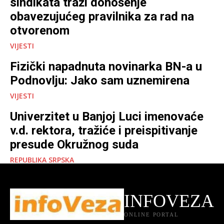
sindikata traži donošenje
obavezujućeg pravilnika za rad na
otvorenom
VIJESTI
Fizički napadnuta novinarka BN-a u
Podnovlju: Jako sam uznemirena
VIJESTI
Univerzitet u Banjoj Luci imenovaće
v.d. rektora, tražiće i preispitivanje
presude Okružnog suda
REPUBLIKA SRPSKA
INFOVEZA
ONLINE PORTAL