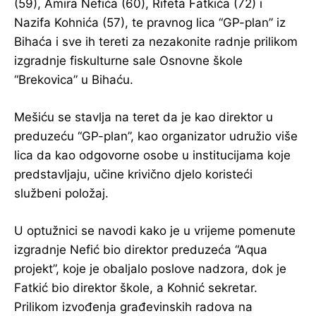
(59), Amira Nefića (60), Rifeta Fatkića (72) i
Nazifa Kohnića (57), te pravnog lica “GP-plan” iz
Bihaća i sve ih tereti za nezakonite radnje prilikom
izgradnje fiskulturne sale Osnovne škole
“Brekovica” u Bihaću.
Mešiću se stavlja na teret da je kao direktor u
preduzeću “GP-plan”, kao organizator udružio više
lica da kao odgovorne osobe u institucijama koje
predstavljaju, učine krivično djelo koristeći
službeni položaj.
U optužnici se navodi kako je u vrijeme pomenute
izgradnje Nefić bio direktor preduzeća “Aqua
projekt”, koje je obaljalo poslove nadzora, dok je
Fatkić bio direktor škole, a Kohnić sekretar.
Prilikom izvođenja građevinskih radova na