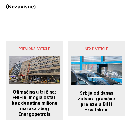
(Nezavisne)
POPULARNE VIJESTI
PREVIOUS ARTICLE
NEXT ARTICLE
Otimačina u tri čina:
Srbija od danas
FBiH bi mogla ostati
zatvara granične
bez desetina miliona
prelaze s BiH i
maraka zbog
Hrvatskom
Energopetrola