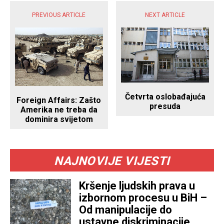
PREVIOUS ARTICLE
NEXT ARTICLE
Četvrta oslobađajuća
Foreign Affairs: Zašto
presuda
Amerika ne treba da
dominira svijetom
NAJNOVIJE VIJESTI
Kršenje ljudskih prava u
izbornom procesu u BiH –
Od manipulacije do
ustavne diskriminacije