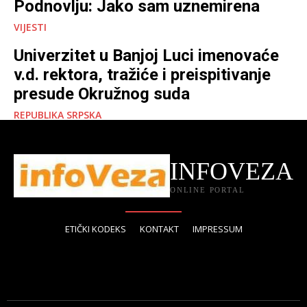
Podnovlju: Jako sam uznemirena
VIJESTI
Univerzitet u Banjoj Luci imenovaće
v.d. rektora, tražiće i preispitivanje
presude Okružnog suda
REPUBLIKA SRPSKA
INFOVEZA
ONLINE PORTAL
ETIČKI KODEKS
KONTAKT
IMPRESSUM