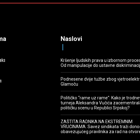
ma
Naslovi
deks
Kršenje ljudskih prava u izbornom proce
Od manipulacije do ustavne diskriminaci
Podnesene dvije tužbe zbog vjetroelekt
m
Glamoču
Političko “rame uz rame”: Kako je trodn
turneja Aleksandra Vučića zacementiral
političku scenu u Republici Srpskoj?
ZAŠTITA RADNIKA NA EKSTREMNIM
VRUĆINAMA: Savez sindikata traži dono
obavezujućeg pravilnika za rad na otvo