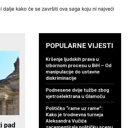
 dalje kako će se završiti ova saga koju ni najveći
POPULARNE VIJESTI
Kršenje ljudskih prava u
izbornom procesu u BiH – Od
manipulacije do ustavne
diskriminacije
Podnesene dvije tužbe zbog
vjetroelektrana u Glamoču
Političko “rame uz rame”:
Kako je trodnevna turneja
Aleksandra Vučića
i pad
zacementirala političku scenu