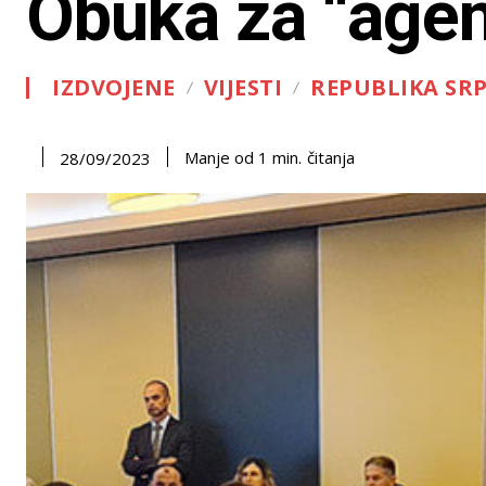
Obuka za “agen
IZDVOJENE
VIJESTI
REPUBLIKA SR
čitanja
Manje od 1
min.
28/09/2023