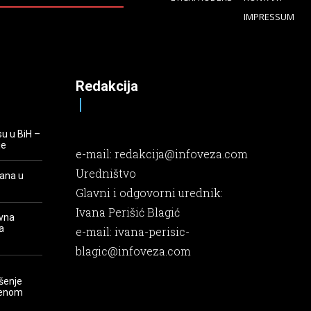
IMPRESSUM
Redakcija
su u BiH –
je
e-mail:
redakcija@infoveza.com
Uredništvo
rana u
Glavni i odgovorni urednik:
Ivana Perišić Blagić
evna
a
e-mail:
ivana-perisic-
blagic@infoveza.com
šenje
renom