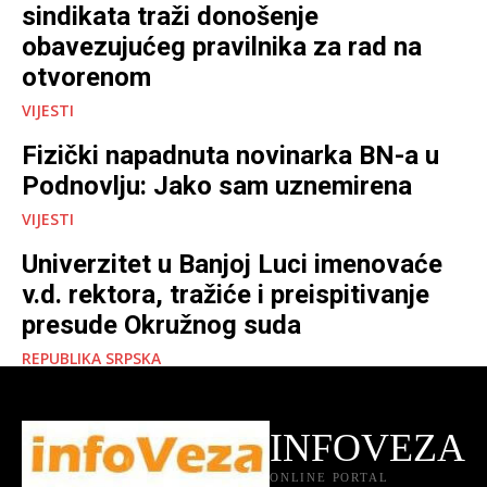
sindikata traži donošenje
obavezujućeg pravilnika za rad na
otvorenom
VIJESTI
Fizički napadnuta novinarka BN-a u
Podnovlju: Jako sam uznemirena
VIJESTI
Univerzitet u Banjoj Luci imenovaće
v.d. rektora, tražiće i preispitivanje
presude Okružnog suda
REPUBLIKA SRPSKA
INFOVEZA
ONLINE PORTAL