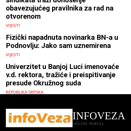
obavezujućeg pravilnika za rad na
otvorenom
VIJESTI
Fizički napadnuta novinarka BN-a u
Podnovlju: Jako sam uznemirena
VIJESTI
Univerzitet u Banjoj Luci imenovaće
v.d. rektora, tražiće i preispitivanje
presude Okružnog suda
REPUBLIKA SRPSKA
INFOVEZA
ONLINE PORTAL