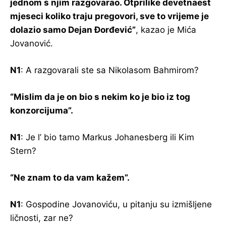
jednom s njim razgovarao. Otprilike devetnaest
mjeseci koliko traju pregovori, sve to vrijeme je
dolazio samo Dejan Đorđević”
, kazao je Mića
Jovanović.
N1
: A razgovarali ste sa Nikolasom Bahmirom?
“Mislim da je on bio s nekim ko je bio iz tog
konzorcijuma”.
N1
: Je l’ bio tamo Markus Johanesberg ili Kim
Stern?
“Ne znam to da vam kažem”.
N1
: Gospodine Jovanoviću, u pitanju su izmišljene
ličnosti, zar ne?