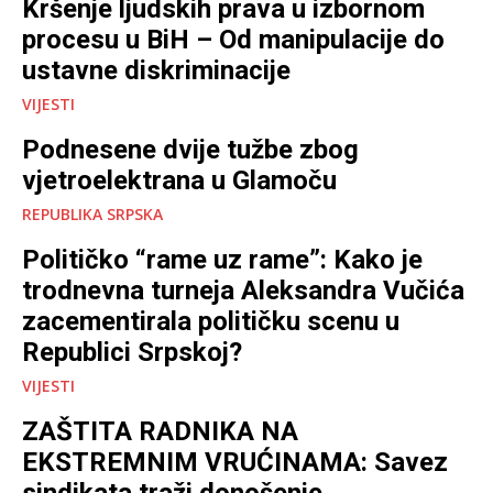
Kršenje ljudskih prava u izbornom
procesu u BiH – Od manipulacije do
ustavne diskriminacije
VIJESTI
Podnesene dvije tužbe zbog
vjetroelektrana u Glamoču
REPUBLIKA SRPSKA
Političko “rame uz rame”: Kako je
trodnevna turneja Aleksandra Vučića
zacementirala političku scenu u
Republici Srpskoj?
VIJESTI
ZAŠTITA RADNIKA NA
EKSTREMNIM VRUĆINAMA: Savez
sindikata traži donošenje