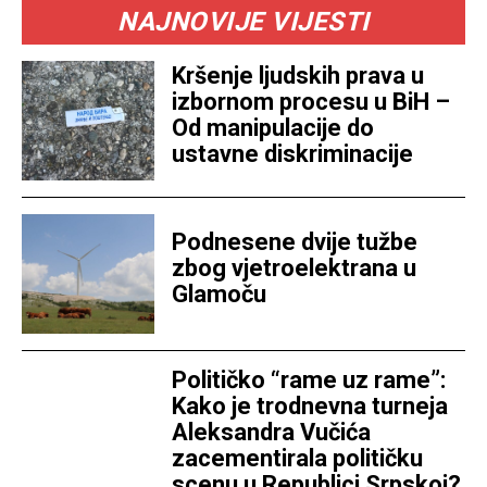
NAJNOVIJE VIJESTI
Kršenje ljudskih prava u
izbornom procesu u BiH –
Od manipulacije do
ustavne diskriminacije
Podnesene dvije tužbe
zbog vjetroelektrana u
Glamoču
Političko “rame uz rame”:
Kako je trodnevna turneja
Aleksandra Vučića
zacementirala političku
scenu u Republici Srpskoj?