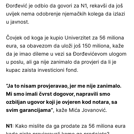
Đorđević je odbio da govori za N1, rekavši da još
uvijek nema odobrenje njemačkih kolega da izlazi
u javnost.
Čovjek od koga je kupio Univerzitet za 56 miliona
eura, sa obavezom da uloži još 150 miliona, kaže
da je imao dileme u vezi sa Đorđevićevom ulogom
u poslu, ali ga nije zanimalo da provjeri da li je
kupac zaista investicioni fond.
“Ja to nisam provjeravao, jer me nije zanimalo.
Mi smo imali čvrst dogovor, napravili smo
ozbiljan ugovor koji je ovjeren kod notara, sa
svim garancijama”
, kaže Mića Jovanović.
N1
: Kako mislite da ga prodate za 56 miliona eura
kada niste provjeravali kome ga prodajete?